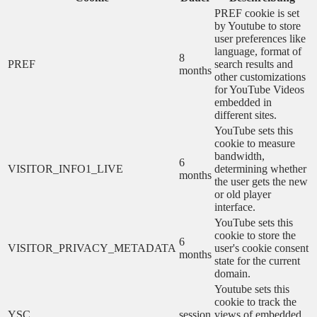
PREF cookie is set
by Youtube to store
user preferences like
language, format of
8
PREF
search results and
months
other customizations
for YouTube Videos
embedded in
different sites.
YouTube sets this
cookie to measure
bandwidth,
6
VISITOR_INFO1_LIVE
determining whether
months
the user gets the new
or old player
interface.
YouTube sets this
cookie to store the
6
VISITOR_PRIVACY_METADATA
user's cookie consent
months
state for the current
domain.
Youtube sets this
cookie to track the
YSC
session
views of embedded