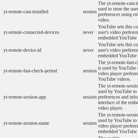
The yt-remote-cast-in
used to store the use
yt-remote-cast-installed
session
preferences using 
video.
YouTube sets this co
yt-remote-connected-devices
never
user's video prefere
embedded YouTube 
YouTube sets this co
yt-remote-device-id
never
user's video prefere
embedded YouTube 
The yt-remote-fast-
is used by YouTube t
yt-remote-fast-check-period
session
video player prefer
YouTube videos.
The yt-remote-sessio
used by YouTube to 
yt-remote-session-app
session
preferences and info
interface of the em
video player.
The yt-remote-sessi
used by YouTube to s
yt-remote-session-name
session
video player prefere
embedded YouTube 