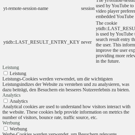
The yt-remote-sessi
used by YouTube to s
yt-remote-session-name
session
video player prefere
embedded YouTube 
The cookie
ytidb::LAST_RE
is used by YouTube to
search result entry t
ytidb::LAST_RESULT_ENTRY_KEY
never
the user. This inform
improve the user ex
providing more relev
in the future.
Leistung
Leistung
Leistungs-Cookies werden verwendet, um die wichtigsten
Leistungsindizes der Website zu verstehen und zu analysieren, was
dazu beiträgt, den Besuchern ein besseres Nutzererlebnis zu bieten.
Analytics
Analytics
Analytical cookies are used to understand how visitors interact with
the website. These cookies help provide information on metrics the
number of visitors, bounce rate, traffic source, etc.
Werbung
Werbung
Werbe-Cookies werden verwendet, um Besuchern relevante