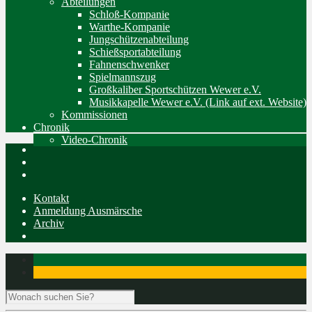
Abteilungen
Schloß-Kompanie
Warthe-Kompanie
Jungschützenabteilung
Schießsportabteilung
Fahnenschwenker
Spielmannszug
Großkaliber Sportschützen Wewer e.V.
Musikkapelle Wewer e.V. (Link auf ext. Website)
Kommissionen
Chronik
Video-Chronik
Kontakt
Anmeldung Ausmärsche
Archiv