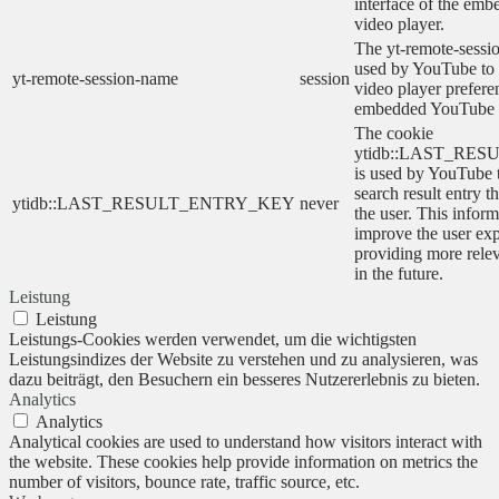
interface of the em
video player.
The yt-remote-sessi
used by YouTube to s
yt-remote-session-name
session
video player prefere
embedded YouTube 
The cookie
ytidb::LAST_RE
is used by YouTube to
search result entry t
ytidb::LAST_RESULT_ENTRY_KEY
never
the user. This inform
improve the user ex
providing more relev
in the future.
Leistung
Leistung
Leistungs-Cookies werden verwendet, um die wichtigsten
Leistungsindizes der Website zu verstehen und zu analysieren, was
dazu beiträgt, den Besuchern ein besseres Nutzererlebnis zu bieten.
Analytics
Analytics
Analytical cookies are used to understand how visitors interact with
the website. These cookies help provide information on metrics the
number of visitors, bounce rate, traffic source, etc.