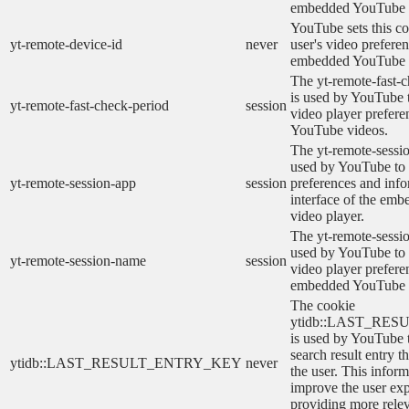
embedded YouTube 
YouTube sets this co
yt-remote-device-id
never
user's video prefere
embedded YouTube 
The yt-remote-fast-
is used by YouTube t
yt-remote-fast-check-period
session
video player prefer
YouTube videos.
The yt-remote-sessio
used by YouTube to 
yt-remote-session-app
session
preferences and info
interface of the em
video player.
The yt-remote-sessi
used by YouTube to s
yt-remote-session-name
session
video player prefere
embedded YouTube 
The cookie
ytidb::LAST_RE
is used by YouTube to
search result entry t
ytidb::LAST_RESULT_ENTRY_KEY
never
the user. This inform
improve the user ex
providing more relev