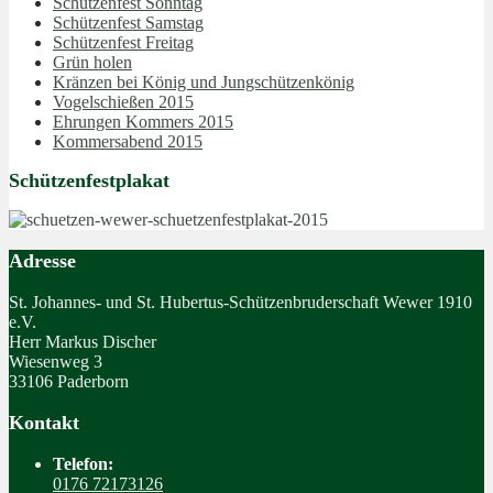
Schützenfest Sonntag
Schützenfest Samstag
Schützenfest Freitag
Grün holen
Kränzen bei König und Jungschützenkönig
Vogelschießen 2015
Ehrungen Kommers 2015
Kommersabend 2015
Schützenfestplakat
Adresse
St. Johannes- und St. Hubertus-Schützenbruderschaft Wewer 1910
e.V.
Herr Markus Discher
Wiesenweg 3
33106 Paderborn
Kontakt
Telefon:
0176 72173126