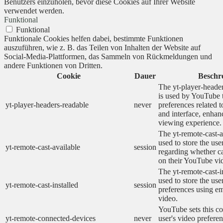
Benutzers einzuholen, bevor diese Cookies auf Ihrer Website
verwendet werden.
Funktional
Funktional
Funktionale Cookies helfen dabei, bestimmte Funktionen
auszuführen, wie z. B. das Teilen von Inhalten der Website auf
Social-Media-Plattformen, das Sammeln von Rückmeldungen und
andere Funktionen von Dritten.
Cookie
Dauer
Beschr
The yt-player-heade
is used by YouTube t
yt-player-headers-readable
never
preferences related 
and interface, enhanc
viewing experience.
The yt-remote-cast-a
used to store the use
yt-remote-cast-available
session
regarding whether ca
on their YouTube vid
The yt-remote-cast-in
used to store the use
yt-remote-cast-installed
session
preferences using 
video.
YouTube sets this co
yt-remote-connected-devices
never
user's video prefere