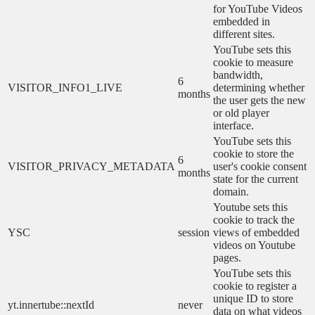
for YouTube Videos
embedded in
different sites.
YouTube sets this
cookie to measure
bandwidth,
6
VISITOR_INFO1_LIVE
determining whether
months
the user gets the new
or old player
interface.
YouTube sets this
cookie to store the
6
VISITOR_PRIVACY_METADATA
user's cookie consent
months
state for the current
domain.
Youtube sets this
cookie to track the
YSC
session
views of embedded
videos on Youtube
pages.
YouTube sets this
cookie to register a
unique ID to store
yt.innertube::nextId
never
data on what videos