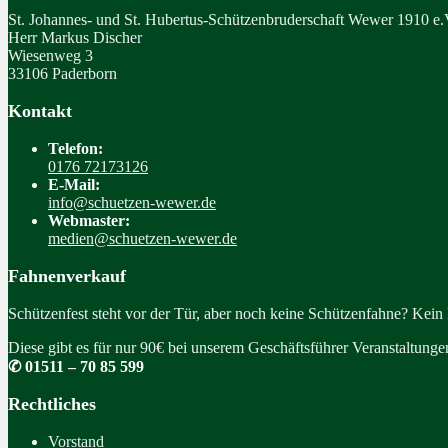
St. Johannes- und St. Hubertus-Schützenbruderschaft Wewer 1910 e.
Herr Markus Discher
Wiesenweg 3
33106 Paderborn
Kontakt
Telefon:
0176 72173126
E-Mail:
info@schuetzen-wewer.de
Webmaster:
medien@schuetzen-wewer.de
Fahnenverkauf
Schützenfest steht vor der Tür, aber noch keine Schützenfahne? Kein
Diese gibt es für nur 90€ bei unserem Geschäftsführer Veranstaltung
✆ 01511 – 70 85 599
Rechtliches
Vorstand