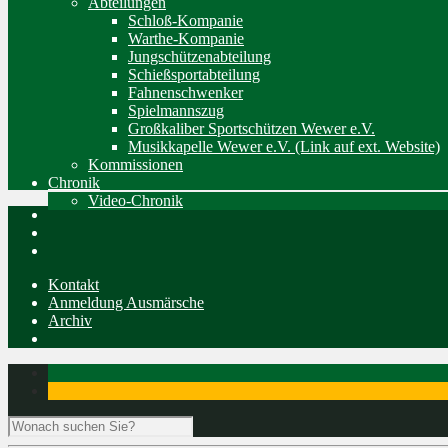
Abteilungen
Schloß-Kompanie
Warthe-Kompanie
Jungschützenabteilung
Schießsportabteilung
Fahnenschwenker
Spielmannszug
Großkaliber Sportschützen Wewer e.V.
Musikkapelle Wewer e.V. (Link auf ext. Website)
Kommissionen
Chronik
Video-Chronik
Kontakt
Anmeldung Ausmärsche
Archiv