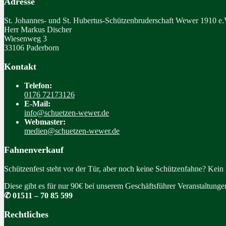
Adresse
St. Johannes- und St. Hubertus-Schützenbruderschaft Wewer 1910 e.
Herr Markus Discher
Wiesenweg 3
33106 Paderborn
Kontakt
Telefon:
0176 72173126
E-Mail:
info@schuetzen-wewer.de
Webmaster:
medien@schuetzen-wewer.de
Fahnenverkauf
Schützenfest steht vor der Tür, aber noch keine Schützenfahne? Kein
Diese gibt es für nur 90€ bei unserem Geschäftsführer Veranstaltung
✆ 01511 – 70 85 599
Rechtliches