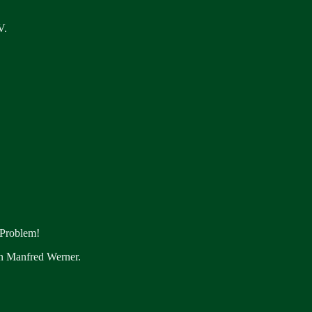
V.
 Problem!
en Manfred Werner.