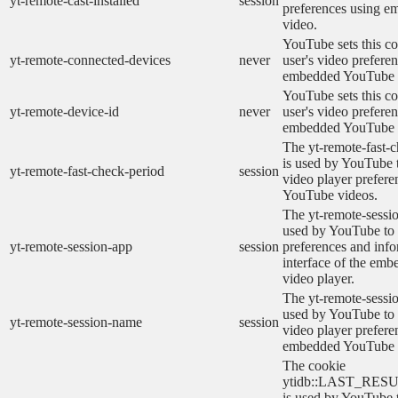
yt-remote-cast-installed
session
preferences using 
video.
YouTube sets this co
yt-remote-connected-devices
never
user's video prefere
embedded YouTube 
YouTube sets this co
yt-remote-device-id
never
user's video prefere
embedded YouTube 
The yt-remote-fast-
is used by YouTube t
yt-remote-fast-check-period
session
video player prefer
YouTube videos.
The yt-remote-sessio
used by YouTube to 
yt-remote-session-app
session
preferences and info
interface of the em
video player.
The yt-remote-sessi
used by YouTube to s
yt-remote-session-name
session
video player prefere
embedded YouTube 
The cookie
ytidb::LAST_RE
is used by YouTube to