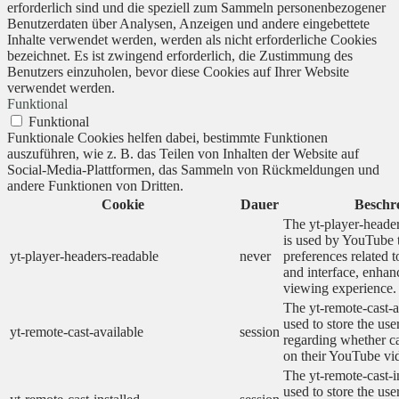
erforderlich sind und die speziell zum Sammeln personenbezogener
Benutzerdaten über Analysen, Anzeigen und andere eingebettete
Inhalte verwendet werden, werden als nicht erforderliche Cookies
bezeichnet. Es ist zwingend erforderlich, die Zustimmung des
Benutzers einzuholen, bevor diese Cookies auf Ihrer Website
verwendet werden.
Funktional
Funktional
Funktionale Cookies helfen dabei, bestimmte Funktionen
auszuführen, wie z. B. das Teilen von Inhalten der Website auf
Social-Media-Plattformen, das Sammeln von Rückmeldungen und
andere Funktionen von Dritten.
Cookie
Dauer
Beschr
The yt-player-heade
is used by YouTube t
yt-player-headers-readable
never
preferences related 
and interface, enhanc
viewing experience.
The yt-remote-cast-a
used to store the use
yt-remote-cast-available
session
regarding whether ca
on their YouTube vid
The yt-remote-cast-in
used to store the use