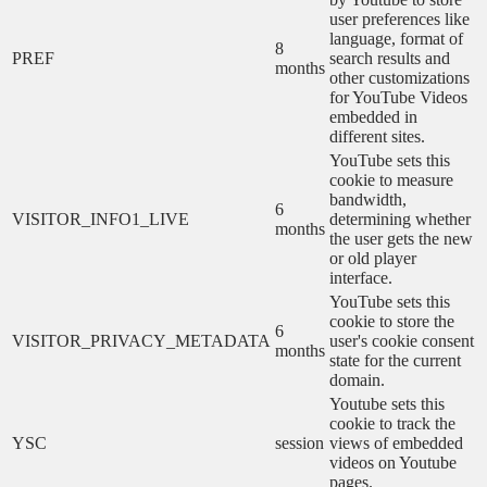
user preferences like
language, format of
8
PREF
search results and
months
other customizations
for YouTube Videos
embedded in
different sites.
YouTube sets this
cookie to measure
bandwidth,
6
VISITOR_INFO1_LIVE
determining whether
months
the user gets the new
or old player
interface.
YouTube sets this
cookie to store the
6
VISITOR_PRIVACY_METADATA
user's cookie consent
months
state for the current
domain.
Youtube sets this
cookie to track the
YSC
session
views of embedded
videos on Youtube
pages.