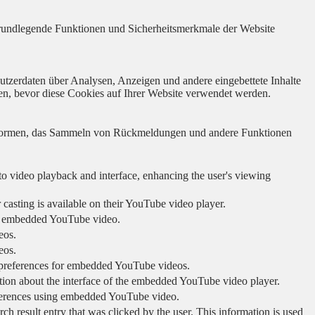
 grundlegende Funktionen und Sicherheitsmerkmale der Website
utzerdaten über Analysen, Anzeigen und andere eingebettete Inhalte
en, bevor diese Cookies auf Ihrer Website verwendet werden.
lattformen, das Sammeln von Rückmeldungen und andere Funktionen
to video playback and interface, enhancing the user's viewing
 casting is available on their YouTube video player.
ing embedded YouTube video.
eos.
eos.
r preferences for embedded YouTube videos.
tion about the interface of the embedded YouTube video player.
eferences using embedded YouTube video.
sult entry that was clicked by the user. This information is used