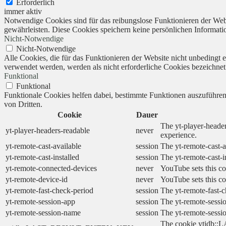
Erforderlich
immer aktiv
Notwendige Cookies sind für das reibungslose Funktionieren der Webs
gewährleisten. Diese Cookies speichern keine persönlichen Informati
Nicht-Notwendige
Nicht-Notwendige
Alle Cookies, die für das Funktionieren der Website nicht unbedingt
verwendet werden, werden als nicht erforderliche Cookies bezeichnet
Funktional
Funktional
Funktionale Cookies helfen dabei, bestimmte Funktionen auszuführe
von Dritten.
Cookie
Dauer
The yt-player-header
yt-player-headers-readable
never
experience.
yt-remote-cast-available
session
The yt-remote-cast-a
yt-remote-cast-installed
session
The yt-remote-cast-i
yt-remote-connected-devices
never
YouTube sets this co
yt-remote-device-id
never
YouTube sets this co
yt-remote-fast-check-period
session
The yt-remote-fast-c
yt-remote-session-app
session
The yt-remote-sessio
yt-remote-session-name
session
The yt-remote-sessi
The cookie ytidb::L