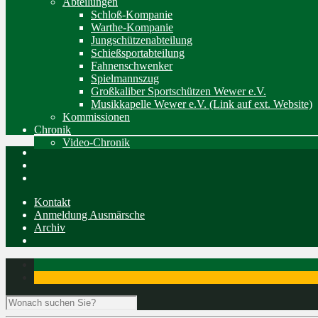
Abteilungen
Schloß-Kompanie
Warthe-Kompanie
Jungschützenabteilung
Schießsportabteilung
Fahnenschwenker
Spielmannszug
Großkaliber Sportschützen Wewer e.V.
Musikkapelle Wewer e.V. (Link auf ext. Website)
Kommissionen
Chronik
Video-Chronik
Kontakt
Anmeldung Ausmärsche
Archiv