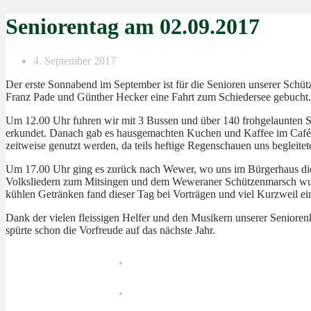
Seniorentag am 02.09.2017
4. September 2017
Der erste Sonnabend im September ist für die Senioren unserer Schüt
Franz Pade und Günther Hecker eine Fahrt zum Schiedersee gebucht.
Um 12.00 Uhr fuhren wir mit 3 Bussen und über 140 frohgelaunten 
erkundet. Danach gab es hausgemachten Kuchen und Kaffee im Café 
zeitweise genutzt werden, da teils heftige Regenschauen uns begleitet
Um 17.00 Uhr ging es zurück nach Wewer, wo uns im Bürgerhaus die S
Volksliedern zum Mitsingen und dem Weweraner Schützenmarsch wurde
kühlen Getränken fand dieser Tag bei Vorträgen und viel Kurzweil e
Dank der vielen fleissigen Helfer und den Musikern unserer Seniore
spürte schon die Vorfreude auf das nächste Jahr.