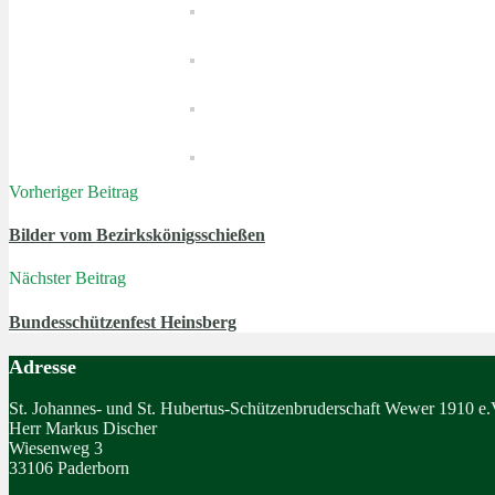
Vorheriger Beitrag
Bilder vom Bezirkskönigsschießen
Nächster Beitrag
Bundesschützenfest Heinsberg
Adresse
St. Johannes- und St. Hubertus-Schützenbruderschaft Wewer 1910 e.
Herr Markus Discher
Wiesenweg 3
33106 Paderborn