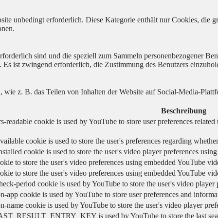
ite unbedingt erforderlich. Diese Kategorie enthält nur Cookies, die
onen.
 erforderlich sind und die speziell zum Sammeln personenbezogener Ben
. Es ist zwingend erforderlich, die Zustimmung des Benutzers einzuhol
n, wie z. B. das Teilen von Inhalten der Website auf Social-Media-P
Beschreibung
s-readable cookie is used by YouTube to store user preferences related 
vailable cookie is used to store the user's preferences regarding whether
nstalled cookie is used to store the user's video player preferences us
okie to store the user's video preferences using embedded YouTube vid
okie to store the user's video preferences using embedded YouTube vid
heck-period cookie is used by YouTube to store the user's video playe
n-app cookie is used by YouTube to store user preferences and informa
on-name cookie is used by YouTube to store the user's video player pr
AST_RESULT_ENTRY_KEY is used by YouTube to store the last search re