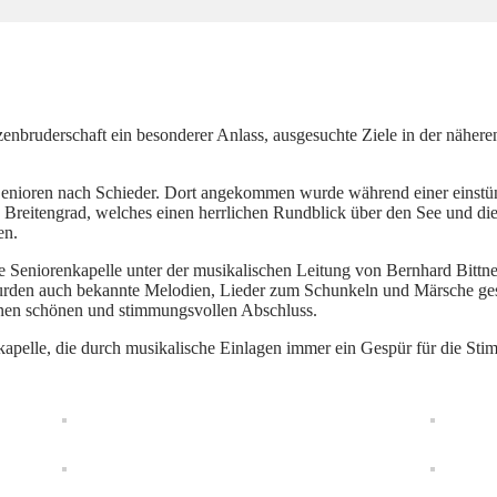
zenbruderschaft ein besonderer Anlass, ausgesuchte Ziele in der näher
Senioren nach Schieder. Dort angekommen wurde während einer einstü
Breitengrad, welches einen herrlichen Rundblick über den See und d
en.
eniorenkapelle unter der musikalischen Leitung von Bernhard Bittner 
n auch bekannte Melodien, Lieder zum Schunkeln und Märsche gespielt
inen schönen und stimmungsvollen Abschluss.
nkapelle, die durch musikalische Einlagen immer ein Gespür für die St