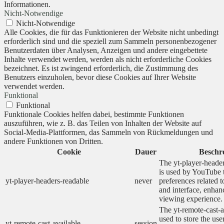
Informationen.
Nicht-Notwendige
Nicht-Notwendige
Alle Cookies, die für das Funktionieren der Website nicht unbedingt
erforderlich sind und die speziell zum Sammeln personenbezogener
Benutzerdaten über Analysen, Anzeigen und andere eingebettete
Inhalte verwendet werden, werden als nicht erforderliche Cookies
bezeichnet. Es ist zwingend erforderlich, die Zustimmung des
Benutzers einzuholen, bevor diese Cookies auf Ihrer Website
verwendet werden.
Funktional
Funktional
Funktionale Cookies helfen dabei, bestimmte Funktionen
auszuführen, wie z. B. das Teilen von Inhalten der Website auf
Social-Media-Plattformen, das Sammeln von Rückmeldungen und
andere Funktionen von Dritten.
Cookie
Dauer
Beschr
The yt-player-heade
is used by YouTube t
yt-player-headers-readable
never
preferences related 
and interface, enhanc
viewing experience.
The yt-remote-cast-a
used to store the use
yt-remote-cast-available
session