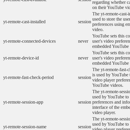
regarding whether ca
on their YouTube vid
The yt-remote-cast-in
used to store the use
yt-remote-cast-installed
session
preferences using 
video.
YouTube sets this co
yt-remote-connected-devices
never
user's video prefere
embedded YouTube 
YouTube sets this co
yt-remote-device-id
never
user's video prefere
embedded YouTube 
The yt-remote-fast-
is used by YouTube t
yt-remote-fast-check-period
session
video player prefer
YouTube videos.
The yt-remote-sessio
used by YouTube to 
yt-remote-session-app
session
preferences and info
interface of the em
video player.
The yt-remote-sessi
used by YouTube to s
yt-remote-session-name
session
video player prefere