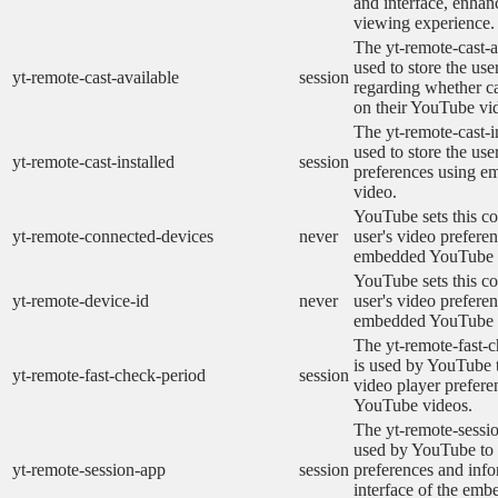
and interface, enhanc
viewing experience.
The yt-remote-cast-a
used to store the use
yt-remote-cast-available
session
regarding whether ca
on their YouTube vid
The yt-remote-cast-in
used to store the use
yt-remote-cast-installed
session
preferences using 
video.
YouTube sets this co
yt-remote-connected-devices
never
user's video prefere
embedded YouTube 
YouTube sets this co
yt-remote-device-id
never
user's video prefere
embedded YouTube 
The yt-remote-fast-
is used by YouTube t
yt-remote-fast-check-period
session
video player prefer
YouTube videos.
The yt-remote-sessio
used by YouTube to 
yt-remote-session-app
session
preferences and info
interface of the em