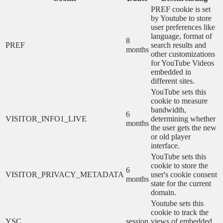
PREF cookie is set
by Youtube to store
user preferences like
language, format of
8
PREF
search results and
months
other customizations
for YouTube Videos
embedded in
different sites.
YouTube sets this
cookie to measure
bandwidth,
6
VISITOR_INFO1_LIVE
determining whether
months
the user gets the new
or old player
interface.
YouTube sets this
cookie to store the
6
VISITOR_PRIVACY_METADATA
user's cookie consent
months
state for the current
domain.
Youtube sets this
cookie to track the
YSC
session
views of embedded