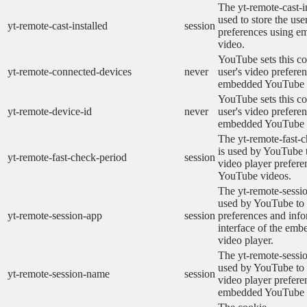
The yt-remote-cast-in
used to store the use
yt-remote-cast-installed
session
preferences using 
video.
YouTube sets this co
yt-remote-connected-devices
never
user's video prefere
embedded YouTube 
YouTube sets this co
yt-remote-device-id
never
user's video prefere
embedded YouTube 
The yt-remote-fast-
is used by YouTube t
yt-remote-fast-check-period
session
video player prefer
YouTube videos.
The yt-remote-sessio
used by YouTube to 
yt-remote-session-app
session
preferences and info
interface of the em
video player.
The yt-remote-sessi
used by YouTube to s
yt-remote-session-name
session
video player prefere
embedded YouTube 