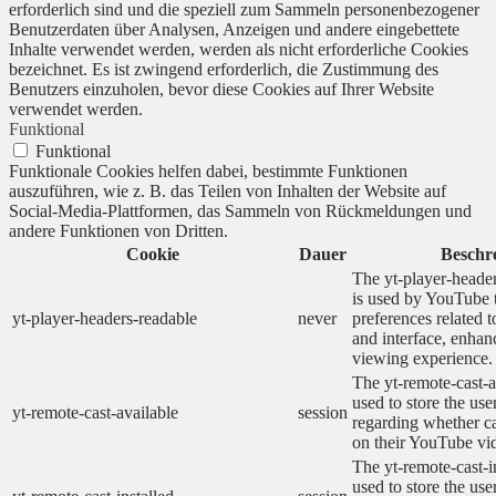
erforderlich sind und die speziell zum Sammeln personenbezogener
Benutzerdaten über Analysen, Anzeigen und andere eingebettete
Inhalte verwendet werden, werden als nicht erforderliche Cookies
bezeichnet. Es ist zwingend erforderlich, die Zustimmung des
Benutzers einzuholen, bevor diese Cookies auf Ihrer Website
verwendet werden.
Funktional
Funktional
Funktionale Cookies helfen dabei, bestimmte Funktionen
auszuführen, wie z. B. das Teilen von Inhalten der Website auf
Social-Media-Plattformen, das Sammeln von Rückmeldungen und
andere Funktionen von Dritten.
Cookie
Dauer
Beschr
The yt-player-heade
is used by YouTube t
yt-player-headers-readable
never
preferences related 
and interface, enhanc
viewing experience.
The yt-remote-cast-a
used to store the use
yt-remote-cast-available
session
regarding whether ca
on their YouTube vid
The yt-remote-cast-in
used to store the use