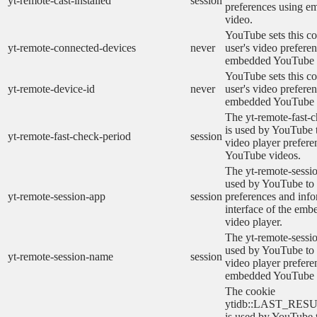
yt-remote-cast-installed
session
preferences using 
video.
YouTube sets this co
yt-remote-connected-devices
never
user's video prefere
embedded YouTube 
YouTube sets this co
yt-remote-device-id
never
user's video prefere
embedded YouTube 
The yt-remote-fast-
is used by YouTube t
yt-remote-fast-check-period
session
video player prefer
YouTube videos.
The yt-remote-sessio
used by YouTube to 
yt-remote-session-app
session
preferences and info
interface of the em
video player.
The yt-remote-sessi
used by YouTube to s
yt-remote-session-name
session
video player prefere
embedded YouTube 
The cookie
ytidb::LAST_RE
is used by YouTube to