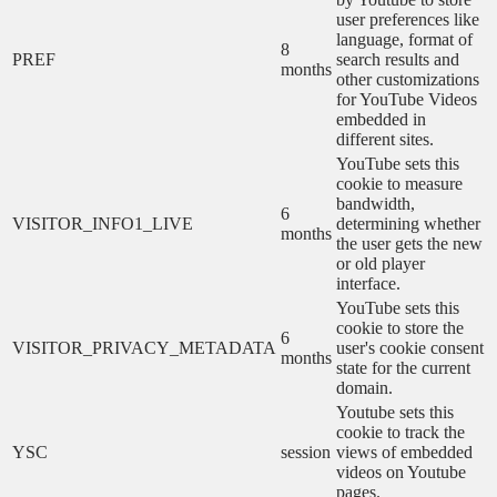
user preferences like
language, format of
8
PREF
search results and
months
other customizations
for YouTube Videos
embedded in
different sites.
YouTube sets this
cookie to measure
bandwidth,
6
VISITOR_INFO1_LIVE
determining whether
months
the user gets the new
or old player
interface.
YouTube sets this
cookie to store the
6
VISITOR_PRIVACY_METADATA
user's cookie consent
months
state for the current
domain.
Youtube sets this
cookie to track the
YSC
session
views of embedded
videos on Youtube
pages.