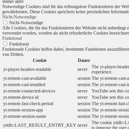
immer aktiv
Notwendige Cookies sind für das reibungslose Funktionieren der Webs
gewährleisten. Diese Cookies speichern keine persönlichen Informati
Nicht-Notwendige
Nicht-Notwendige
Alle Cookies, die für das Funktionieren der Website nicht unbedingt
verwendet werden, werden als nicht erforderliche Cookies bezeichnet
Funktional
Funktional
Funktionale Cookies helfen dabei, bestimmte Funktionen auszuführe
von Dritten.
Cookie
Dauer
The yt-player-header
yt-player-headers-readable
never
experience.
yt-remote-cast-available
session
The yt-remote-cast-a
yt-remote-cast-installed
session
The yt-remote-cast-i
yt-remote-connected-devices
never
YouTube sets this co
yt-remote-device-id
never
YouTube sets this co
yt-remote-fast-check-period
session
The yt-remote-fast-c
yt-remote-session-app
session
The yt-remote-sessio
yt-remote-session-name
session
The yt-remote-sessi
The cookie ytidb::L
ytidb::LAST_RESULT_ENTRY_KEY
never
to improve the user 