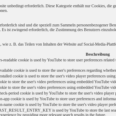
ite unbedingt erforderlich. Diese Kategorie enthält nur Cookies, die
onen.
 erforderlich sind und die speziell zum Sammeln personenbezogener Ben
. Es ist zwingend erforderlich, die Zustimmung des Benutzers einzuhol
n, wie z. B. das Teilen von Inhalten der Website auf Social-Media-P
Beschreibung
s-readable cookie is used by YouTube to store user preferences related 
vailable cookie is used to store the user's preferences regarding whether
nstalled cookie is used to store the user's video player preferences us
okie to store the user's video preferences using embedded YouTube vid
okie to store the user's video preferences using embedded YouTube vid
heck-period cookie is used by YouTube to store the user's video playe
n-app cookie is used by YouTube to store user preferences and informa
on-name cookie is used by YouTube to store the user's video player pr
AST_RESULT_ENTRY_KEY is used by YouTube to store the last search re
experience by providing more relevant search results in the future.