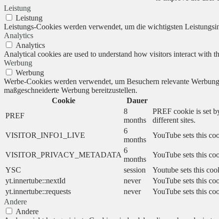
Leistung
Leistung
Leistungs-Cookies werden verwendet, um die wichtigsten Leistungsind
Analytics
Analytics
Analytical cookies are used to understand how visitors interact with th
Werbung
Werbung
Werbe-Cookies werden verwendet, um Besuchern relevante Werbung 
maßgeschneiderte Werbung bereitzustellen.
Cookie
Dauer
8
PREF cookie is set by
PREF
months
different sites.
6
VISITOR_INFO1_LIVE
YouTube sets this coo
months
6
VISITOR_PRIVACY_METADATA
YouTube sets this cook
months
YSC
session
Youtube sets this coo
yt.innertube::nextId
never
YouTube sets this coo
yt.innertube::requests
never
YouTube sets this coo
Andere
Andere