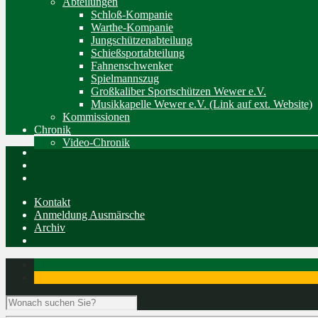
Abteilungen
Schloß-Kompanie
Warthe-Kompanie
Jungschützenabteilung
Schießsportabteilung
Fahnenschwenker
Spielmannszug
Großkaliber Sportschützen Wewer e.V.
Musikkapelle Wewer e.V. (Link auf ext. Website)
Kommissionen
Chronik
Video-Chronik
Kontakt
Anmeldung Ausmärsche
Archiv