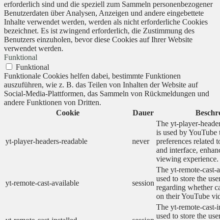
erforderlich sind und die speziell zum Sammeln personenbezogener
Benutzerdaten über Analysen, Anzeigen und andere eingebettete
Inhalte verwendet werden, werden als nicht erforderliche Cookies
bezeichnet. Es ist zwingend erforderlich, die Zustimmung des
Benutzers einzuholen, bevor diese Cookies auf Ihrer Website
verwendet werden.
Funktional
Funktional
Funktionale Cookies helfen dabei, bestimmte Funktionen
auszuführen, wie z. B. das Teilen von Inhalten der Website auf
Social-Media-Plattformen, das Sammeln von Rückmeldungen und
andere Funktionen von Dritten.
Cookie
Dauer
Beschr
The yt-player-heade
is used by YouTube t
yt-player-headers-readable
never
preferences related 
and interface, enhanc
viewing experience.
The yt-remote-cast-a
used to store the use
yt-remote-cast-available
session
regarding whether ca
on their YouTube vid
The yt-remote-cast-in
used to store the use