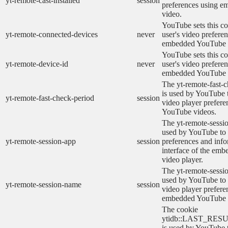
yt-remote-cast-installed
session
preferences using 
video.
YouTube sets this co
yt-remote-connected-devices
never
user's video prefere
embedded YouTube 
YouTube sets this co
yt-remote-device-id
never
user's video prefere
embedded YouTube 
The yt-remote-fast-
is used by YouTube t
yt-remote-fast-check-period
session
video player prefer
YouTube videos.
The yt-remote-sessio
used by YouTube to 
yt-remote-session-app
session
preferences and info
interface of the em
video player.
The yt-remote-sessi
used by YouTube to s
yt-remote-session-name
session
video player prefere
embedded YouTube 
The cookie
ytidb::LAST_RE
is used by YouTube to