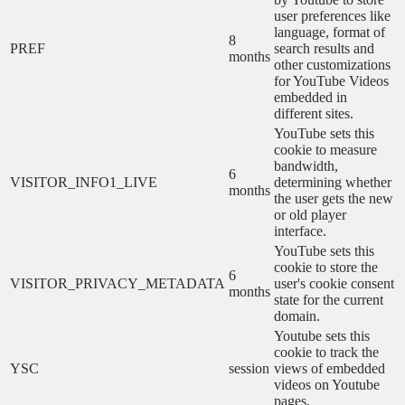
user preferences like
language, format of
8
PREF
search results and
months
other customizations
for YouTube Videos
embedded in
different sites.
YouTube sets this
cookie to measure
bandwidth,
6
VISITOR_INFO1_LIVE
determining whether
months
the user gets the new
or old player
interface.
YouTube sets this
cookie to store the
6
VISITOR_PRIVACY_METADATA
user's cookie consent
months
state for the current
domain.
Youtube sets this
cookie to track the
YSC
session
views of embedded
videos on Youtube
pages.