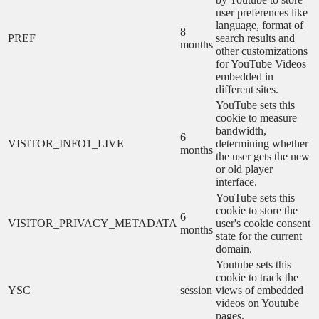
user preferences like
language, format of
8
PREF
search results and
months
other customizations
for YouTube Videos
embedded in
different sites.
YouTube sets this
cookie to measure
bandwidth,
6
VISITOR_INFO1_LIVE
determining whether
months
the user gets the new
or old player
interface.
YouTube sets this
cookie to store the
6
VISITOR_PRIVACY_METADATA
user's cookie consent
months
state for the current
domain.
Youtube sets this
cookie to track the
YSC
session
views of embedded
videos on Youtube
pages.