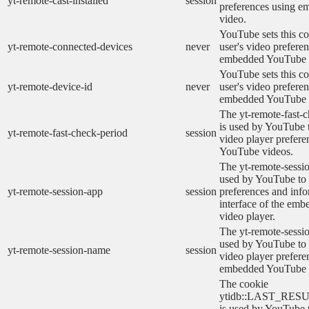
yt-remote-cast-installed
session
preferences using 
video.
YouTube sets this co
yt-remote-connected-devices
never
user's video prefere
embedded YouTube 
YouTube sets this co
yt-remote-device-id
never
user's video prefere
embedded YouTube 
The yt-remote-fast-
is used by YouTube t
yt-remote-fast-check-period
session
video player prefer
YouTube videos.
The yt-remote-sessio
used by YouTube to 
yt-remote-session-app
session
preferences and info
interface of the em
video player.
The yt-remote-sessi
used by YouTube to s
yt-remote-session-name
session
video player prefere
embedded YouTube 
The cookie
ytidb::LAST_RE
is used by YouTube to