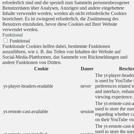
erforderlich sind und die speziell zum Sammeln personenbezogener
Benutzerdaten über Analysen, Anzeigen und andere eingebettete
Inhalte verwendet werden, werden als nicht erforderliche Cookies
bezeichnet. Es ist zwingend erforderlich, die Zustimmung des
Benutzers einzuholen, bevor diese Cookies auf Ihrer Website
verwendet werden.
Funktional
Funktional
Funktionale Cookies helfen dabei, bestimmte Funktionen
auszuführen, wie z. B. das Teilen von Inhalten der Website auf
Social-Media-Plattformen, das Sammeln von Rückmeldungen und
andere Funktionen von Dritten.
Cookie
Dauer
Beschr
The yt-player-heade
is used by YouTube t
yt-player-headers-readable
never
preferences related 
and interface, enhanc
viewing experience.
The yt-remote-cast-a
used to store the use
yt-remote-cast-available
session
regarding whether ca
on their YouTube vid
The yt-remote-cast-in
used to store the use