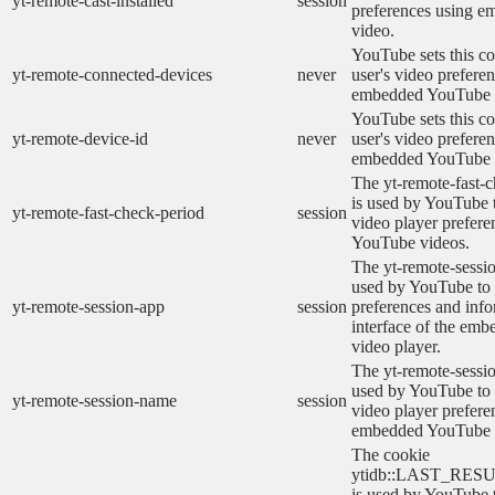
yt-remote-cast-installed
session
preferences using 
video.
YouTube sets this co
yt-remote-connected-devices
never
user's video prefere
embedded YouTube 
YouTube sets this co
yt-remote-device-id
never
user's video prefere
embedded YouTube 
The yt-remote-fast-
is used by YouTube t
yt-remote-fast-check-period
session
video player prefer
YouTube videos.
The yt-remote-sessio
used by YouTube to 
yt-remote-session-app
session
preferences and info
interface of the em
video player.
The yt-remote-sessi
used by YouTube to s
yt-remote-session-name
session
video player prefere
embedded YouTube 
The cookie
ytidb::LAST_RE
is used by YouTube to