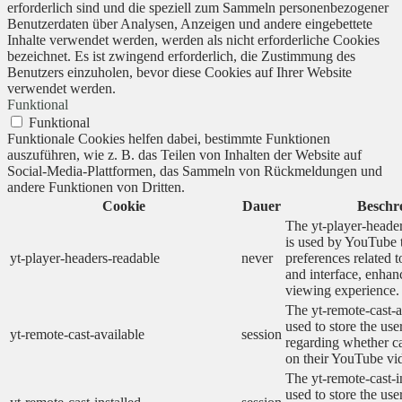
erforderlich sind und die speziell zum Sammeln personenbezogener
Benutzerdaten über Analysen, Anzeigen und andere eingebettete
Inhalte verwendet werden, werden als nicht erforderliche Cookies
bezeichnet. Es ist zwingend erforderlich, die Zustimmung des
Benutzers einzuholen, bevor diese Cookies auf Ihrer Website
verwendet werden.
Funktional
Funktional
Funktionale Cookies helfen dabei, bestimmte Funktionen
auszuführen, wie z. B. das Teilen von Inhalten der Website auf
Social-Media-Plattformen, das Sammeln von Rückmeldungen und
andere Funktionen von Dritten.
Cookie
Dauer
Beschr
The yt-player-heade
is used by YouTube t
yt-player-headers-readable
never
preferences related 
and interface, enhanc
viewing experience.
The yt-remote-cast-a
used to store the use
yt-remote-cast-available
session
regarding whether ca
on their YouTube vid
The yt-remote-cast-in
used to store the use