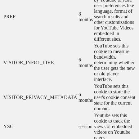
user preferences like
language, format of
8
PREF
search results and
months
other customizations
for YouTube Videos
embedded in
different sites.
YouTube sets this
cookie to measure
bandwidth,
6
VISITOR_INFO1_LIVE
determining whether
months
the user gets the new
or old player
interface.
YouTube sets this
cookie to store the
6
VISITOR_PRIVACY_METADATA
user's cookie consent
months
state for the current
domain.
Youtube sets this
cookie to track the
YSC
session
views of embedded
videos on Youtube
pages.