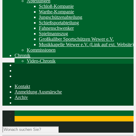
Abteilungen
Schloß-Kompanie
Warthe-Kompanie
Jungschützenabteilung
Schießsportabteilung
Fahnenschwenker
Spielmannszug
Großkaliber Sportschützen Wewer e.V.
Musikkapelle Wewer e.V. (Link auf ext. Website)
Kommissionen
Chronik
Video-Chronik
Kontakt
Anmeldung Ausmärsche
Archiv