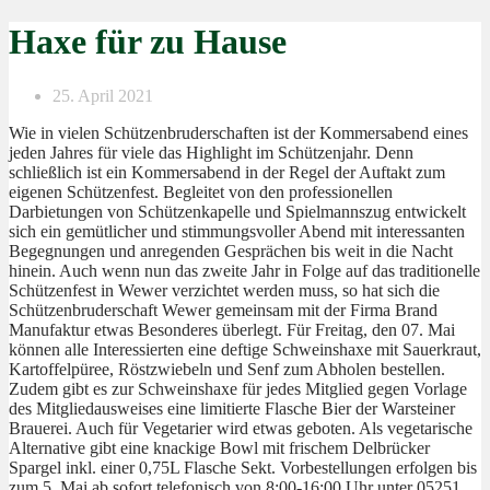
Haxe für zu Hause
25. April 2021
Wie in vielen Schützenbruderschaften ist der Kommersabend eines
jeden Jahres für viele das Highlight im Schützenjahr. Denn
schließlich ist ein Kommersabend in der Regel der Auftakt zum
eigenen Schützenfest. Begleitet von den professionellen
Darbietungen von Schützenkapelle und Spielmannszug entwickelt
sich ein gemütlicher und stimmungsvoller Abend mit interessanten
Begegnungen und anregenden Gesprächen bis weit in die Nacht
hinein. Auch wenn nun das zweite Jahr in Folge auf das traditionelle
Schützenfest in Wewer verzichtet werden muss, so hat sich die
Schützenbruderschaft Wewer gemeinsam mit der Firma Brand
Manufaktur etwas Besonderes überlegt. Für Freitag, den 07. Mai
können alle Interessierten eine deftige Schweinshaxe mit Sauerkraut,
Kartoffelpüree, Röstzwiebeln und Senf zum Abholen bestellen.
Zudem gibt es zur Schweinshaxe für jedes Mitglied gegen Vorlage
des Mitgliedausweises eine limitierte Flasche Bier der Warsteiner
Brauerei. Auch für Vegetarier wird etwas geboten. Als vegetarische
Alternative gibt eine knackige Bowl mit frischem Delbrücker
Spargel inkl. einer 0,75L Flasche Sekt. Vorbestellungen erfolgen bis
zum 5. Mai ab sofort telefonisch von 8:00-16:00 Uhr unter 05251