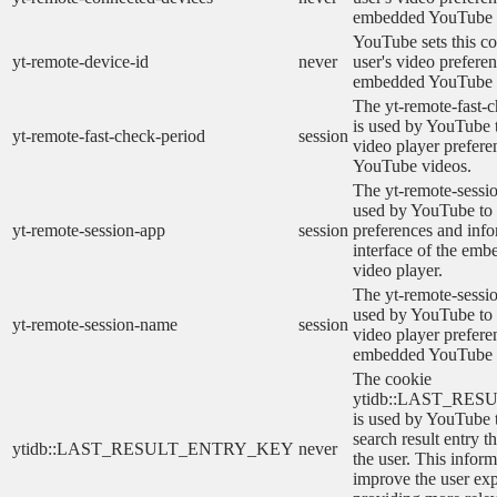
embedded YouTube 
YouTube sets this co
yt-remote-device-id
never
user's video prefere
embedded YouTube 
The yt-remote-fast-
is used by YouTube t
yt-remote-fast-check-period
session
video player prefer
YouTube videos.
The yt-remote-sessio
used by YouTube to 
yt-remote-session-app
session
preferences and info
interface of the em
video player.
The yt-remote-sessi
used by YouTube to s
yt-remote-session-name
session
video player prefere
embedded YouTube 
The cookie
ytidb::LAST_RE
is used by YouTube to
search result entry t
ytidb::LAST_RESULT_ENTRY_KEY
never
the user. This inform
improve the user ex