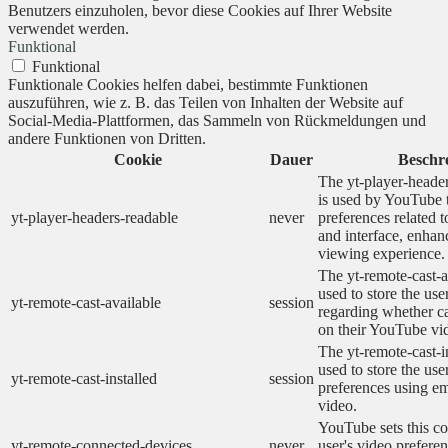
Benutzers einzuholen, bevor diese Cookies auf Ihrer Website
verwendet werden.
Funktional
Funktional
Funktionale Cookies helfen dabei, bestimmte Funktionen
auszuführen, wie z. B. das Teilen von Inhalten der Website auf
Social-Media-Plattformen, das Sammeln von Rückmeldungen und
andere Funktionen von Dritten.
Cookie
Dauer
Beschr
The yt-player-heade
is used by YouTube t
yt-player-headers-readable
never
preferences related 
and interface, enhanc
viewing experience.
The yt-remote-cast-a
used to store the use
yt-remote-cast-available
session
regarding whether ca
on their YouTube vid
The yt-remote-cast-in
used to store the use
yt-remote-cast-installed
session
preferences using 
video.
YouTube sets this co
yt-remote-connected-devices
never
user's video prefere