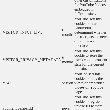
other customizations
for YouTube Videos
embedded in
different sites.
YouTube sets this
cookie to measure
bandwidth,
6
VISITOR_INFO1_LIVE
determining whether
months
the user gets the new
or old player
interface.
YouTube sets this
cookie to store the
6
VISITOR_PRIVACY_METADATA
user's cookie consent
months
state for the current
domain.
Youtube sets this
cookie to track the
YSC
session
views of embedded
videos on Youtube
pages.
YouTube sets this
cookie to register a
unique ID to store
yt.innertube::nextId
never