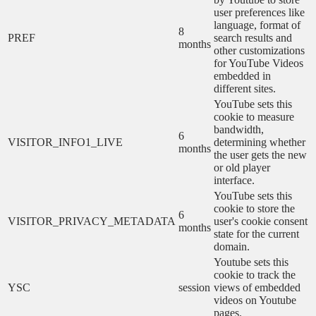
user preferences like
language, format of
8
PREF
search results and
months
other customizations
for YouTube Videos
embedded in
different sites.
YouTube sets this
cookie to measure
bandwidth,
6
VISITOR_INFO1_LIVE
determining whether
months
the user gets the new
or old player
interface.
YouTube sets this
cookie to store the
6
VISITOR_PRIVACY_METADATA
user's cookie consent
months
state for the current
domain.
Youtube sets this
cookie to track the
YSC
session
views of embedded
videos on Youtube
pages.