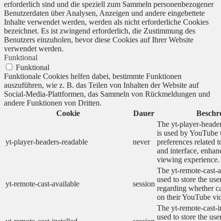
erforderlich sind und die speziell zum Sammeln personenbezogener
Benutzerdaten über Analysen, Anzeigen und andere eingebettete
Inhalte verwendet werden, werden als nicht erforderliche Cookies
bezeichnet. Es ist zwingend erforderlich, die Zustimmung des
Benutzers einzuholen, bevor diese Cookies auf Ihrer Website
verwendet werden.
Funktional
Funktional
Funktionale Cookies helfen dabei, bestimmte Funktionen
auszuführen, wie z. B. das Teilen von Inhalten der Website auf
Social-Media-Plattformen, das Sammeln von Rückmeldungen und
andere Funktionen von Dritten.
Cookie
Dauer
Beschr
The yt-player-heade
is used by YouTube t
yt-player-headers-readable
never
preferences related 
and interface, enhanc
viewing experience.
The yt-remote-cast-a
used to store the use
yt-remote-cast-available
session
regarding whether ca
on their YouTube vid
The yt-remote-cast-in
used to store the use