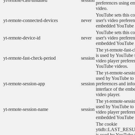
yt-remote-cast-installed
session
preferences using 
video.
YouTube sets this co
yt-remote-connected-devices
never
user's video prefere
embedded YouTube 
YouTube sets this co
yt-remote-device-id
never
user's video prefere
embedded YouTube 
The yt-remote-fast-
is used by YouTube t
yt-remote-fast-check-period
session
video player prefer
YouTube videos.
The yt-remote-sessio
used by YouTube to 
yt-remote-session-app
session
preferences and info
interface of the em
video player.
The yt-remote-sessi
used by YouTube to s
yt-remote-session-name
session
video player prefere
embedded YouTube 
The cookie
ytidb::LAST_RE
is used by YouTube to