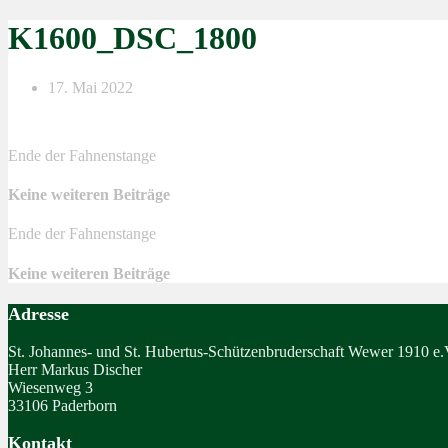
K1600_DSC_1800
17. Mai 2022
Ende der Fahnenstange
Keine weiteren Beiträge
Ende der Fahnenstange
Keine weiteren Beiträge
Adresse
St. Johannes- und St. Hubertus-Schützenbruderschaft Wewer 1910 e.
Herr Markus Discher
Wiesenweg 3
33106 Paderborn
Kontakt