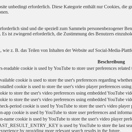
ite unbedingt erforderlich. Diese Kategorie enthält nur Cookies, die
onen.
 erforderlich sind und die speziell zum Sammeln personenbezogener Ben
. Es ist zwingend erforderlich, die Zustimmung des Benutzers einzuhol
n, wie z. B. das Teilen von Inhalten der Website auf Social-Media-P
Beschreibung
s-readable cookie is used by YouTube to store user preferences related 
vailable cookie is used to store the user's preferences regarding whether
nstalled cookie is used to store the user's video player preferences us
okie to store the user's video preferences using embedded YouTube vid
okie to store the user's video preferences using embedded YouTube vid
heck-period cookie is used by YouTube to store the user's video playe
n-app cookie is used by YouTube to store user preferences and informa
on-name cookie is used by YouTube to store the user's video player pr
AST_RESULT_ENTRY_KEY is used by YouTube to store the last search re
experience by providing more relevant search results in the future.