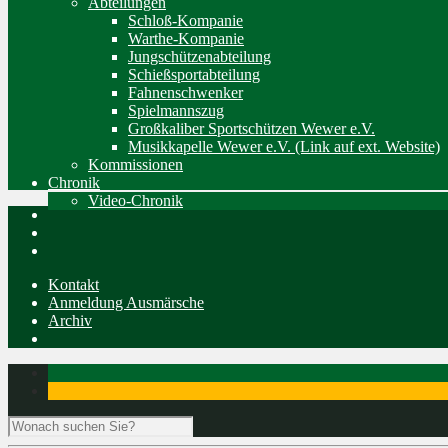
Abteilungen
Schloß-Kompanie
Warthe-Kompanie
Jungschützenabteilung
Schießsportabteilung
Fahnenschwenker
Spielmannszug
Großkaliber Sportschützen Wewer e.V.
Musikkapelle Wewer e.V. (Link auf ext. Website)
Kommissionen
Chronik
Video-Chronik
Kontakt
Anmeldung Ausmärsche
Archiv