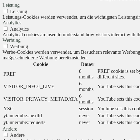
Leistung
Leistung
Leistungs-Cookies werden verwendet, um die wichtigsten Leistungsind
Analytics
Analytics
Analytical cookies are used to understand how visitors interact with th
Werbung
Werbung
Werbe-Cookies werden verwendet, um Besuchern relevante Werbung 
maßgeschneiderte Werbung bereitzustellen.
Cookie
Dauer
8
PREF cookie is set by
PREF
months
different sites.
6
VISITOR_INFO1_LIVE
YouTube sets this coo
months
6
VISITOR_PRIVACY_METADATA
YouTube sets this cook
months
YSC
session
Youtube sets this coo
yt.innertube::nextId
never
YouTube sets this coo
yt.innertube::requests
never
YouTube sets this coo
Andere
Andere