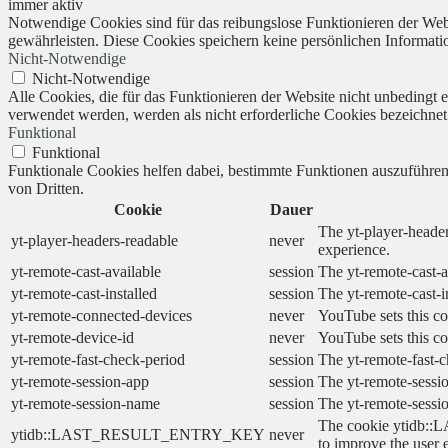
immer aktiv
Notwendige Cookies sind für das reibungslose Funktionieren der Webs
gewährleisten. Diese Cookies speichern keine persönlichen Informati
Nicht-Notwendige
Nicht-Notwendige
Alle Cookies, die für das Funktionieren der Website nicht unbedingt
verwendet werden, werden als nicht erforderliche Cookies bezeichnet
Funktional
Funktional
Funktionale Cookies helfen dabei, bestimmte Funktionen auszuführe
von Dritten.
Cookie
Dauer
The yt-player-header
yt-player-headers-readable
never
experience.
yt-remote-cast-available
session
The yt-remote-cast-a
yt-remote-cast-installed
session
The yt-remote-cast-i
yt-remote-connected-devices
never
YouTube sets this co
yt-remote-device-id
never
YouTube sets this co
yt-remote-fast-check-period
session
The yt-remote-fast-c
yt-remote-session-app
session
The yt-remote-sessio
yt-remote-session-name
session
The yt-remote-sessi
The cookie ytidb::L
ytidb::LAST_RESULT_ENTRY_KEY
never
to improve the user 