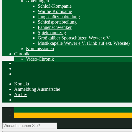
Abteilungen
Schloß-Kompanie
Warthe-Kompanie
Jungschützenabteilung
Schießsportabteilung
Fahnenschwenker
Spielmannszug
Großkaliber Sportschützen Wewer e.V.
Musikkapelle Wewer e.V. (Link auf ext. Website)
Kommissionen
Chronik
Video-Chronik
Kontakt
Anmeldung Ausmärsche
Archiv