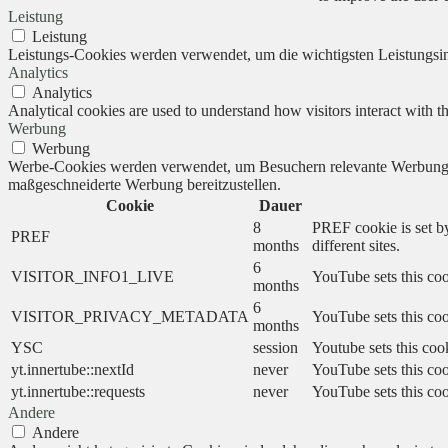
Leistung
Leistung
Leistungs-Cookies werden verwendet, um die wichtigsten Leistungsind
Analytics
Analytics
Analytical cookies are used to understand how visitors interact with th
Werbung
Werbung
Werbe-Cookies werden verwendet, um Besuchern relevante Werbung 
maßgeschneiderte Werbung bereitzustellen.
Cookie
Dauer
8
PREF cookie is set by
PREF
months
different sites.
6
VISITOR_INFO1_LIVE
YouTube sets this coo
months
6
VISITOR_PRIVACY_METADATA
YouTube sets this cook
months
YSC
session
Youtube sets this coo
yt.innertube::nextId
never
YouTube sets this coo
yt.innertube::requests
never
YouTube sets this coo
Andere
Andere