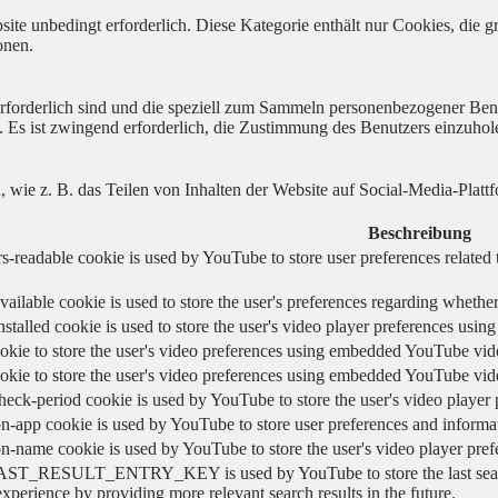
ite unbedingt erforderlich. Diese Kategorie enthält nur Cookies, die
onen.
 erforderlich sind und die speziell zum Sammeln personenbezogener Ben
. Es ist zwingend erforderlich, die Zustimmung des Benutzers einzuhol
n, wie z. B. das Teilen von Inhalten der Website auf Social-Media-P
Beschreibung
s-readable cookie is used by YouTube to store user preferences related 
vailable cookie is used to store the user's preferences regarding whether
nstalled cookie is used to store the user's video player preferences us
okie to store the user's video preferences using embedded YouTube vid
okie to store the user's video preferences using embedded YouTube vid
heck-period cookie is used by YouTube to store the user's video playe
n-app cookie is used by YouTube to store user preferences and informa
on-name cookie is used by YouTube to store the user's video player pr
AST_RESULT_ENTRY_KEY is used by YouTube to store the last search re
experience by providing more relevant search results in the future.