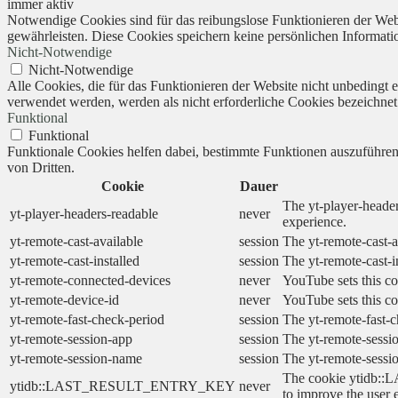
immer aktiv
Notwendige Cookies sind für das reibungslose Funktionieren der Webs
gewährleisten. Diese Cookies speichern keine persönlichen Informati
Nicht-Notwendige
Nicht-Notwendige
Alle Cookies, die für das Funktionieren der Website nicht unbedingt
verwendet werden, werden als nicht erforderliche Cookies bezeichnet
Funktional
Funktional
Funktionale Cookies helfen dabei, bestimmte Funktionen auszuführe
von Dritten.
Cookie
Dauer
The yt-player-header
yt-player-headers-readable
never
experience.
yt-remote-cast-available
session
The yt-remote-cast-a
yt-remote-cast-installed
session
The yt-remote-cast-i
yt-remote-connected-devices
never
YouTube sets this co
yt-remote-device-id
never
YouTube sets this co
yt-remote-fast-check-period
session
The yt-remote-fast-c
yt-remote-session-app
session
The yt-remote-sessio
yt-remote-session-name
session
The yt-remote-sessi
The cookie ytidb::L
ytidb::LAST_RESULT_ENTRY_KEY
never
to improve the user 