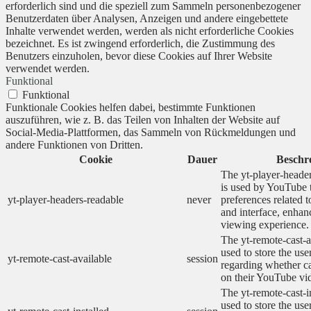
erforderlich sind und die speziell zum Sammeln personenbezogener
Benutzerdaten über Analysen, Anzeigen und andere eingebettete
Inhalte verwendet werden, werden als nicht erforderliche Cookies
bezeichnet. Es ist zwingend erforderlich, die Zustimmung des
Benutzers einzuholen, bevor diese Cookies auf Ihrer Website
verwendet werden.
Funktional
Funktional
Funktionale Cookies helfen dabei, bestimmte Funktionen
auszuführen, wie z. B. das Teilen von Inhalten der Website auf
Social-Media-Plattformen, das Sammeln von Rückmeldungen und
andere Funktionen von Dritten.
Cookie
Dauer
Beschr
The yt-player-heade
is used by YouTube t
yt-player-headers-readable
never
preferences related 
and interface, enhanc
viewing experience.
The yt-remote-cast-a
used to store the use
yt-remote-cast-available
session
regarding whether ca
on their YouTube vid
The yt-remote-cast-in
used to store the use