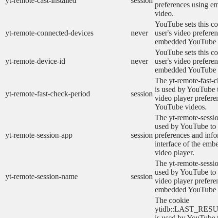
yt-remote-cast-installed
session
preferences using 
video.
YouTube sets this co
yt-remote-connected-devices
never
user's video prefere
embedded YouTube 
YouTube sets this co
yt-remote-device-id
never
user's video prefere
embedded YouTube 
The yt-remote-fast-
is used by YouTube t
yt-remote-fast-check-period
session
video player prefer
YouTube videos.
The yt-remote-sessio
used by YouTube to 
yt-remote-session-app
session
preferences and info
interface of the em
video player.
The yt-remote-sessi
used by YouTube to s
yt-remote-session-name
session
video player prefere
embedded YouTube 
The cookie
ytidb::LAST_RE
is used by YouTube to