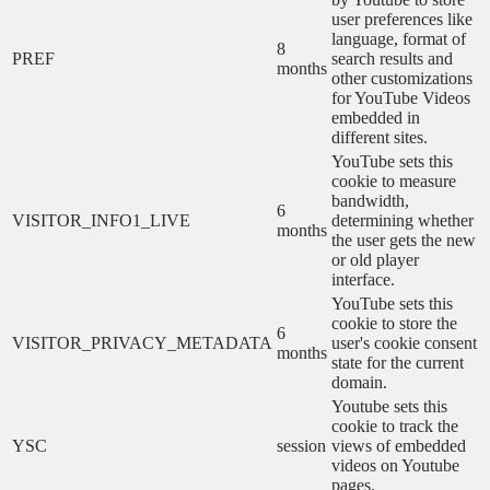
user preferences like
language, format of
8
PREF
search results and
months
other customizations
for YouTube Videos
embedded in
different sites.
YouTube sets this
cookie to measure
bandwidth,
6
VISITOR_INFO1_LIVE
determining whether
months
the user gets the new
or old player
interface.
YouTube sets this
cookie to store the
6
VISITOR_PRIVACY_METADATA
user's cookie consent
months
state for the current
domain.
Youtube sets this
cookie to track the
YSC
session
views of embedded
videos on Youtube
pages.