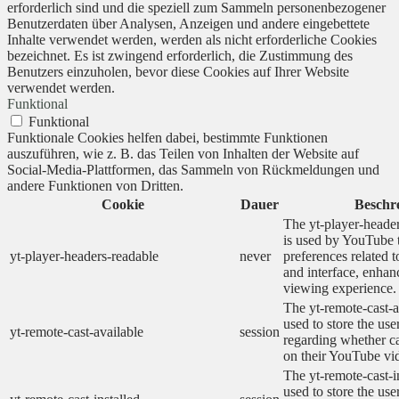
erforderlich sind und die speziell zum Sammeln personenbezogener
Benutzerdaten über Analysen, Anzeigen und andere eingebettete
Inhalte verwendet werden, werden als nicht erforderliche Cookies
bezeichnet. Es ist zwingend erforderlich, die Zustimmung des
Benutzers einzuholen, bevor diese Cookies auf Ihrer Website
verwendet werden.
Funktional
Funktional
Funktionale Cookies helfen dabei, bestimmte Funktionen
auszuführen, wie z. B. das Teilen von Inhalten der Website auf
Social-Media-Plattformen, das Sammeln von Rückmeldungen und
andere Funktionen von Dritten.
Cookie
Dauer
Beschr
The yt-player-heade
is used by YouTube t
yt-player-headers-readable
never
preferences related 
and interface, enhanc
viewing experience.
The yt-remote-cast-a
used to store the use
yt-remote-cast-available
session
regarding whether ca
on their YouTube vid
The yt-remote-cast-in
used to store the use