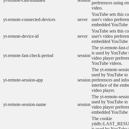
yt-remote-cast-installed
session
preferences using 
video.
YouTube sets this co
yt-remote-connected-devices
never
user's video prefere
embedded YouTube 
YouTube sets this co
yt-remote-device-id
never
user's video prefere
embedded YouTube 
The yt-remote-fast-
is used by YouTube t
yt-remote-fast-check-period
session
video player prefer
YouTube videos.
The yt-remote-sessio
used by YouTube to 
yt-remote-session-app
session
preferences and info
interface of the em
video player.
The yt-remote-sessi
used by YouTube to s
yt-remote-session-name
session
video player prefere
embedded YouTube 
The cookie
ytidb::LAST_RE
is used by YouTube to