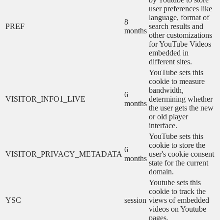
user preferences like
language, format of
8
PREF
search results and
months
other customizations
for YouTube Videos
embedded in
different sites.
YouTube sets this
cookie to measure
bandwidth,
6
VISITOR_INFO1_LIVE
determining whether
months
the user gets the new
or old player
interface.
YouTube sets this
cookie to store the
6
VISITOR_PRIVACY_METADATA
user's cookie consent
months
state for the current
domain.
Youtube sets this
cookie to track the
YSC
session
views of embedded
videos on Youtube
pages.