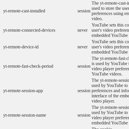
The yt-remote-cast-in
used to store the use
yt-remote-cast-installed
session
preferences using 
video.
YouTube sets this co
yt-remote-connected-devices
never
user's video prefere
embedded YouTube 
YouTube sets this co
yt-remote-device-id
never
user's video prefere
embedded YouTube 
The yt-remote-fast-
is used by YouTube t
yt-remote-fast-check-period
session
video player prefer
YouTube videos.
The yt-remote-sessio
used by YouTube to 
yt-remote-session-app
session
preferences and info
interface of the em
video player.
The yt-remote-sessi
used by YouTube to s
yt-remote-session-name
session
video player prefere
embedded YouTube 