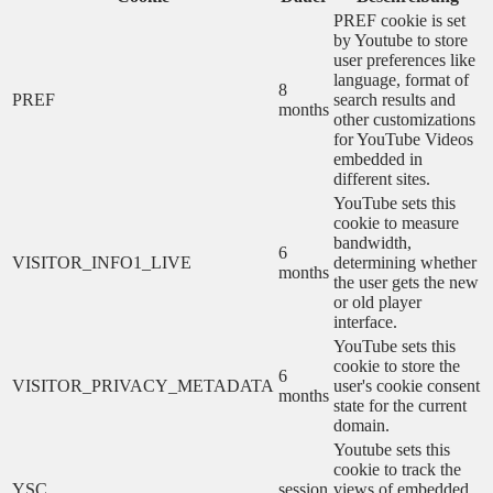
PREF cookie is set
by Youtube to store
user preferences like
language, format of
8
PREF
search results and
months
other customizations
for YouTube Videos
embedded in
different sites.
YouTube sets this
cookie to measure
bandwidth,
6
VISITOR_INFO1_LIVE
determining whether
months
the user gets the new
or old player
interface.
YouTube sets this
cookie to store the
6
VISITOR_PRIVACY_METADATA
user's cookie consent
months
state for the current
domain.
Youtube sets this
cookie to track the
YSC
session
views of embedded