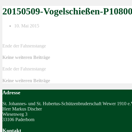
20150509-Vogelschießen-P1080
10. Mai 2015
Ende der Fahnenstange
Keine weiteren Beiträge
Ende der Fahnenstange
Keine weiteren Beiträge
Adresse
St. Johannes- und St. Hubertus-Schützenbruderschaft Wewer 1910 e.
Herr Markus Discher
Wiesenweg 3
33106 Paderborn
Kontakt