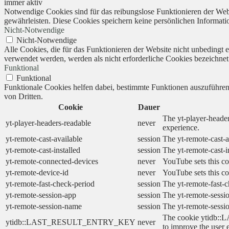
immer aktiv
Notwendige Cookies sind für das reibungslose Funktionieren der Webs
gewährleisten. Diese Cookies speichern keine persönlichen Informati
Nicht-Notwendige
Nicht-Notwendige
Alle Cookies, die für das Funktionieren der Website nicht unbedingt
verwendet werden, werden als nicht erforderliche Cookies bezeichnet
Funktional
Funktional
Funktionale Cookies helfen dabei, bestimmte Funktionen auszuführe
von Dritten.
Cookie
Dauer
The yt-player-header
yt-player-headers-readable
never
experience.
yt-remote-cast-available
session
The yt-remote-cast-a
yt-remote-cast-installed
session
The yt-remote-cast-i
yt-remote-connected-devices
never
YouTube sets this co
yt-remote-device-id
never
YouTube sets this co
yt-remote-fast-check-period
session
The yt-remote-fast-c
yt-remote-session-app
session
The yt-remote-sessio
yt-remote-session-name
session
The yt-remote-sessi
The cookie ytidb::L
ytidb::LAST_RESULT_ENTRY_KEY
never
to improve the user 