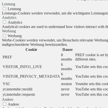
Leistung
Leistung
Leistungs-Cookies werden verwendet, um die wichtigsten Leistungsind
Analytics
Analytics
Analytical cookies are used to understand how visitors interact with th
Werbung
Werbung
Werbe-Cookies werden verwendet, um Besuchern relevante Werbung 
maßgeschneiderte Werbung bereitzustellen.
Cookie
Dauer
8
PREF cookie is set by
PREF
months
different sites.
6
VISITOR_INFO1_LIVE
YouTube sets this coo
months
6
VISITOR_PRIVACY_METADATA
YouTube sets this cook
months
YSC
session
Youtube sets this coo
yt.innertube::nextId
never
YouTube sets this coo
yt.innertube::requests
never
YouTube sets this coo
Andere
Andere