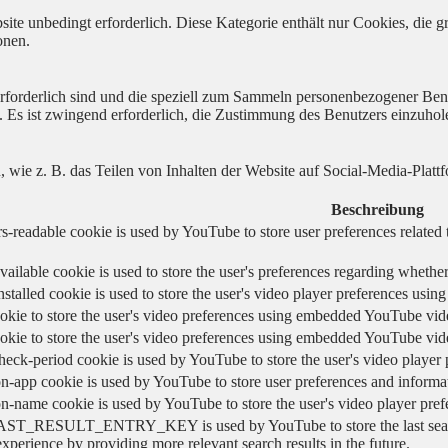
ite unbedingt erforderlich. Diese Kategorie enthält nur Cookies, die
onen.
 erforderlich sind und die speziell zum Sammeln personenbezogener Ben
. Es ist zwingend erforderlich, die Zustimmung des Benutzers einzuhol
n, wie z. B. das Teilen von Inhalten der Website auf Social-Media-P
Beschreibung
s-readable cookie is used by YouTube to store user preferences related 
vailable cookie is used to store the user's preferences regarding whether
nstalled cookie is used to store the user's video player preferences us
okie to store the user's video preferences using embedded YouTube vid
okie to store the user's video preferences using embedded YouTube vid
heck-period cookie is used by YouTube to store the user's video playe
n-app cookie is used by YouTube to store user preferences and informa
on-name cookie is used by YouTube to store the user's video player pr
AST_RESULT_ENTRY_KEY is used by YouTube to store the last search re
experience by providing more relevant search results in the future.