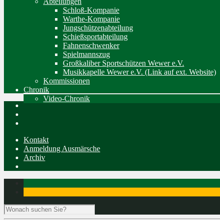
Abteilungen
Schloß-Kompanie
Warthe-Kompanie
Jungschützenabteilung
Schießsportabteilung
Fahnenschwenker
Spielmannszug
Großkaliber Sportschützen Wewer e.V.
Musikkapelle Wewer e.V. (Link auf ext. Website)
Kommissionen
Chronik
Video-Chronik
Kontakt
Anmeldung Ausmärsche
Archiv