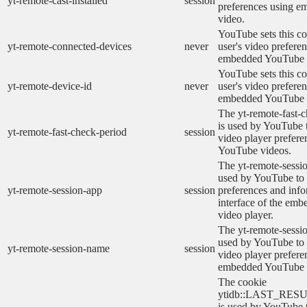
yt-remote-cast-installed
session
preferences using 
video.
YouTube sets this co
yt-remote-connected-devices
never
user's video prefere
embedded YouTube 
YouTube sets this co
yt-remote-device-id
never
user's video prefere
embedded YouTube 
The yt-remote-fast-
is used by YouTube t
yt-remote-fast-check-period
session
video player prefer
YouTube videos.
The yt-remote-sessio
used by YouTube to 
yt-remote-session-app
session
preferences and info
interface of the em
video player.
The yt-remote-sessi
used by YouTube to s
yt-remote-session-name
session
video player prefere
embedded YouTube 
The cookie
ytidb::LAST_RE
is used by YouTube to