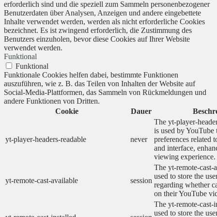
erforderlich sind und die speziell zum Sammeln personenbezogener
Benutzerdaten über Analysen, Anzeigen und andere eingebettete
Inhalte verwendet werden, werden als nicht erforderliche Cookies
bezeichnet. Es ist zwingend erforderlich, die Zustimmung des
Benutzers einzuholen, bevor diese Cookies auf Ihrer Website
verwendet werden.
Funktional
Funktional
Funktionale Cookies helfen dabei, bestimmte Funktionen
auszuführen, wie z. B. das Teilen von Inhalten der Website auf
Social-Media-Plattformen, das Sammeln von Rückmeldungen und
andere Funktionen von Dritten.
Cookie
Dauer
Beschr
The yt-player-heade
is used by YouTube t
yt-player-headers-readable
never
preferences related 
and interface, enhanc
viewing experience.
The yt-remote-cast-a
used to store the use
yt-remote-cast-available
session
regarding whether ca
on their YouTube vid
The yt-remote-cast-in
used to store the use