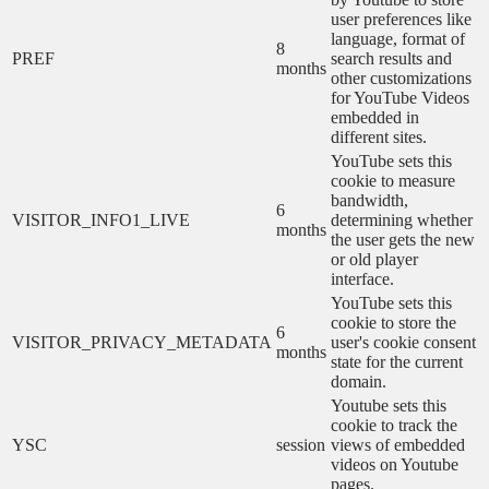
user preferences like
language, format of
8
PREF
search results and
months
other customizations
for YouTube Videos
embedded in
different sites.
YouTube sets this
cookie to measure
bandwidth,
6
VISITOR_INFO1_LIVE
determining whether
months
the user gets the new
or old player
interface.
YouTube sets this
cookie to store the
6
VISITOR_PRIVACY_METADATA
user's cookie consent
months
state for the current
domain.
Youtube sets this
cookie to track the
YSC
session
views of embedded
videos on Youtube
pages.