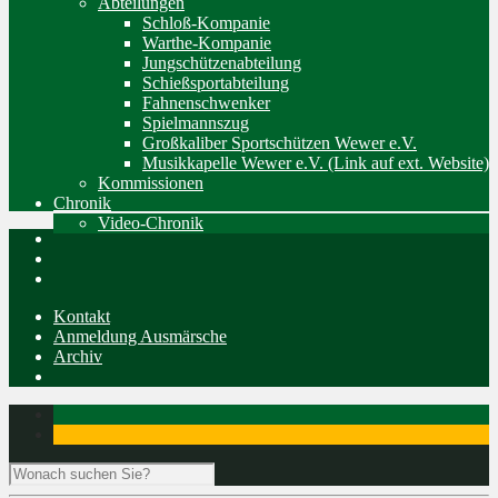
Abteilungen
Schloß-Kompanie
Warthe-Kompanie
Jungschützenabteilung
Schießsportabteilung
Fahnenschwenker
Spielmannszug
Großkaliber Sportschützen Wewer e.V.
Musikkapelle Wewer e.V. (Link auf ext. Website)
Kommissionen
Chronik
Video-Chronik
Kontakt
Anmeldung Ausmärsche
Archiv