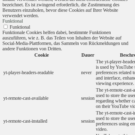
bezeichnet. Es ist zwingend erforderlich, die Zustimmung des
Benutzers einzuholen, bevor diese Cookies auf Ihrer Website
verwendet werden.
Funktional
Funktional
Funktionale Cookies helfen dabei, bestimmte Funktionen
auszuführen, wie z. B. das Teilen von Inhalten der Website auf
Social-Media-Plattformen, das Sammeln von Rückmeldungen und
andere Funktionen von Dritten.
Cookie
Dauer
Beschr
The yt-player-heade
is used by YouTube t
yt-player-headers-readable
never
preferences related 
and interface, enhanc
viewing experience.
The yt-remote-cast-a
used to store the use
yt-remote-cast-available
session
regarding whether ca
on their YouTube vid
The yt-remote-cast-in
used to store the use
yt-remote-cast-installed
session
preferences using 
video.