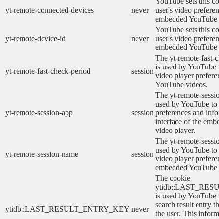
YouTube sets this co
yt-remote-connected-devices
never
user's video prefere
embedded YouTube 
YouTube sets this co
yt-remote-device-id
never
user's video prefere
embedded YouTube 
The yt-remote-fast-
is used by YouTube t
yt-remote-fast-check-period
session
video player prefer
YouTube videos.
The yt-remote-sessio
used by YouTube to 
yt-remote-session-app
session
preferences and info
interface of the em
video player.
The yt-remote-sessi
used by YouTube to s
yt-remote-session-name
session
video player prefere
embedded YouTube 
The cookie
ytidb::LAST_RE
is used by YouTube to
search result entry t
ytidb::LAST_RESULT_ENTRY_KEY
never
the user. This inform