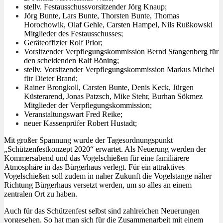
stellv. Festausschussvorsitzender Jörg Knaup;
Jörg Bunte, Lars Bunte, Thorsten Bunte, Thomas
Horochowik, Olaf Gehle, Carsten Hampel, Nils Rußkowski
Mitglieder des Festausschusses;
Geräteoffizier Rolf Prior;
Vorsitzender Verpflegungskommission Bernd Stangenberg für
den scheidenden Ralf Böning;
stellv. Vorsitzender Verpflegungskommission Markus Michel
für Dieter Brand;
Rainer Brongkoll, Carsten Bunte, Denis Keck, Jürgen
Küsterarend, Jonas Patzsch, Mike Stehr, Burhan Sökmez
Mitglieder der Verpflegungskommission;
Veranstaltungswart Fred Reike;
neuer Kassenprüfer Robert Hustadt;
Mit großer Spannung wurde der Tagesordnungspunkt
„Schützenfestkonzept 2020“ erwartet. Als Neuerung werden der
Kommersabend und das Vogelschießen für eine familiärere
Atmosphäre in das Bürgerhaus verlegt. Für ein attraktives
Vogelschießen soll zudem in naher Zukunft die Vogelstange näher
Richtung Bürgerhaus versetzt werden, um so alles an einem
zentralen Ort zu haben.
Auch für das Schützenfest selbst sind zahlreichen Neuerungen
vorgesehen. So hat man sich für die Zusammenarbeit mit einem