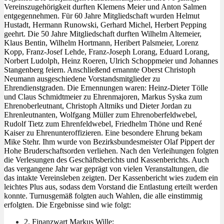
Vereinszugehörigkeit durften Klemens Meier und Anton Salmen
entgegennehmen. Für 60 Jahre Mitgliedschaft wurden Helmut
Hustadt, Hermann Runowski, Gerhard Michel, Herbert Pepping
geehrt. Die 50 Jahre Mitgliedschaft durften Wilhelm Altemeier,
Klaus Bentin, Wilhelm Hortmann, Heribert Palsmeier, Lorenz
Kopp, Franz-Josef Lehde, Franz-Joseph Lorang, Eduard Lorang,
Norbert Ludolph, Heinz Roeren, Ulrich Schoppmeier und Johannes
Stangenberg feiern. Anschließend ernannte Oberst Christoph
Neumann ausgeschiedene Vorstandsmitglieder zu
Ehrendienstgraden. Die Ernennungen waren: Heinz-Dieter Tölle
und Claus Schmidtmeier zu Ehrenmajoren, Markus Syska zum
Ehrenoberleutnant, Christoph Altmiks und Dieter Jordan zu
Ehrenleutnanten, Wolfgang Müller zum Ehrenoberfeldwebel,
Rudolf Tietz zum Ehrenfeldwebel, Friedhelm Thöne und René
Kaiser zu Ehrenunteroffizieren. Eine besondere Ehrung bekam
Mike Stehr. Ihm wurde von Bezirksbundesmeister Olaf Pippert der
Hohe Bruderschaftsorden verliehen. Nach den Verleihungen folgten
die Verlesungen des Geschäftsberichts und Kassenberichts. Auch
das vergangene Jahr war geprägt von vielen Veranstaltungen, die
das intakte Vereinsleben zeigten. Der Kassenbericht wies zudem ein
leichtes Plus aus, sodass dem Vorstand die Entlastung erteilt werden
konnte. Turnusgemäß folgten auch Wahlen, die alle einstimmig
erfolgten. Die Ergebnisse sind wie folgt:
2. Finanzwart Markus Wille;