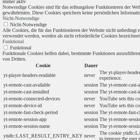
immer aktiv
Notwendige Cookies sind für das reibungslose Funktionieren der Webs
gewährleisten. Diese Cookies speichern keine persönlichen Informati
Nicht-Notwendige
Nicht-Notwendige
Alle Cookies, die für das Funktionieren der Website nicht unbedingt
verwendet werden, werden als nicht erforderliche Cookies bezeichnet
Funktional
Funktional
Funktionale Cookies helfen dabei, bestimmte Funktionen auszuführe
von Dritten.
Cookie
Dauer
The yt-player-header
yt-player-headers-readable
never
experience.
yt-remote-cast-available
session
The yt-remote-cast-a
yt-remote-cast-installed
session
The yt-remote-cast-i
yt-remote-connected-devices
never
YouTube sets this co
yt-remote-device-id
never
YouTube sets this co
yt-remote-fast-check-period
session
The yt-remote-fast-c
yt-remote-session-app
session
The yt-remote-sessio
yt-remote-session-name
session
The yt-remote-sessi
The cookie ytidb::L
ytidb::LAST_RESULT_ENTRY_KEY
never
to improve the user 