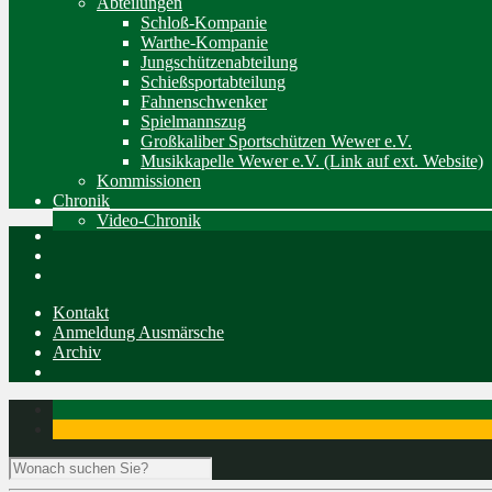
Abteilungen
Schloß-Kompanie
Warthe-Kompanie
Jungschützenabteilung
Schießsportabteilung
Fahnenschwenker
Spielmannszug
Großkaliber Sportschützen Wewer e.V.
Musikkapelle Wewer e.V. (Link auf ext. Website)
Kommissionen
Chronik
Video-Chronik
Kontakt
Anmeldung Ausmärsche
Archiv