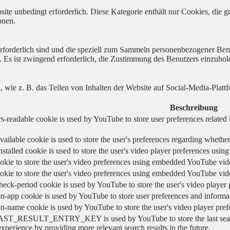
ite unbedingt erforderlich. Diese Kategorie enthält nur Cookies, die
onen.
 erforderlich sind und die speziell zum Sammeln personenbezogener Ben
. Es ist zwingend erforderlich, die Zustimmung des Benutzers einzuhol
n, wie z. B. das Teilen von Inhalten der Website auf Social-Media-P
Beschreibung
s-readable cookie is used by YouTube to store user preferences related 
vailable cookie is used to store the user's preferences regarding whether
nstalled cookie is used to store the user's video player preferences us
okie to store the user's video preferences using embedded YouTube vid
okie to store the user's video preferences using embedded YouTube vid
heck-period cookie is used by YouTube to store the user's video playe
n-app cookie is used by YouTube to store user preferences and informa
on-name cookie is used by YouTube to store the user's video player pr
AST_RESULT_ENTRY_KEY is used by YouTube to store the last search re
experience by providing more relevant search results in the future.