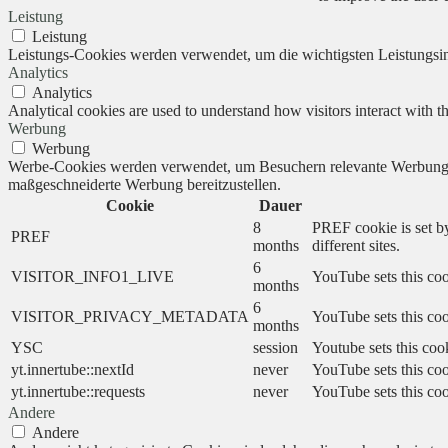
Leistung
Leistung
Leistungs-Cookies werden verwendet, um die wichtigsten Leistungsind
Analytics
Analytics
Analytical cookies are used to understand how visitors interact with th
Werbung
Werbung
Werbe-Cookies werden verwendet, um Besuchern relevante Werbung 
maßgeschneiderte Werbung bereitzustellen.
Cookie
Dauer
8
PREF cookie is set by
PREF
months
different sites.
6
VISITOR_INFO1_LIVE
YouTube sets this coo
months
6
VISITOR_PRIVACY_METADATA
YouTube sets this cook
months
YSC
session
Youtube sets this coo
yt.innertube::nextId
never
YouTube sets this coo
yt.innertube::requests
never
YouTube sets this coo
Andere
Andere