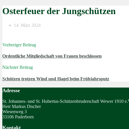
Osterfeuer der Jungschützen
14. März 2024
Vorheriger Beitrag
Ordentliche Mitgliedschaft von Frauen beschlossen
Nächster Beitrag
Schützen trotzen Wind und Hagel beim Frühjahrsputz
Adresse
St. Johannes- und St. Hubertus-Schützenbruderschaft Wewer 1910 e.
Herr Markus Discher
Wiesenweg 3
33106 Paderborn
Kontakt