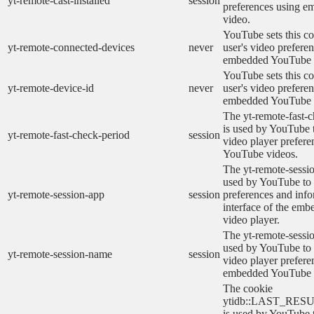
yt-remote-cast-installed
session
preferences using 
video.
YouTube sets this co
yt-remote-connected-devices
never
user's video prefere
embedded YouTube 
YouTube sets this co
yt-remote-device-id
never
user's video prefere
embedded YouTube 
The yt-remote-fast-
is used by YouTube t
yt-remote-fast-check-period
session
video player prefer
YouTube videos.
The yt-remote-sessio
used by YouTube to 
yt-remote-session-app
session
preferences and info
interface of the em
video player.
The yt-remote-sessi
used by YouTube to s
yt-remote-session-name
session
video player prefere
embedded YouTube 
The cookie
ytidb::LAST_RE
is used by YouTube to