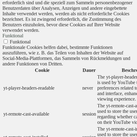
erforderlich sind und die speziell zum Sammeln personenbezogener
Benutzerdaten über Analysen, Anzeigen und andere eingebettete
Inhalte verwendet werden, werden als nicht erforderliche Cookies
bezeichnet. Es ist zwingend erforderlich, die Zustimmung des
Benutzers einzuholen, bevor diese Cookies auf Ihrer Website
verwendet werden.
Funktional
Funktional
Funktionale Cookies helfen dabei, bestimmte Funktionen
auszuführen, wie z. B. das Teilen von Inhalten der Website auf
Social-Media-Plattformen, das Sammeln von Rückmeldungen und
andere Funktionen von Dritten.
Cookie
Dauer
Beschr
The yt-player-heade
is used by YouTube t
yt-player-headers-readable
never
preferences related 
and interface, enhanc
viewing experience.
The yt-remote-cast-a
used to store the use
yt-remote-cast-available
session
regarding whether ca
on their YouTube vid
The yt-remote-cast-in
used to store the use