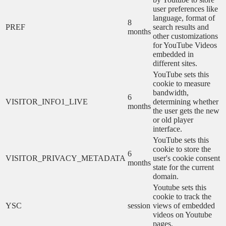
user preferences like
language, format of
8
PREF
search results and
months
other customizations
for YouTube Videos
embedded in
different sites.
YouTube sets this
cookie to measure
bandwidth,
6
VISITOR_INFO1_LIVE
determining whether
months
the user gets the new
or old player
interface.
YouTube sets this
cookie to store the
6
VISITOR_PRIVACY_METADATA
user's cookie consent
months
state for the current
domain.
Youtube sets this
cookie to track the
YSC
session
views of embedded
videos on Youtube
pages.