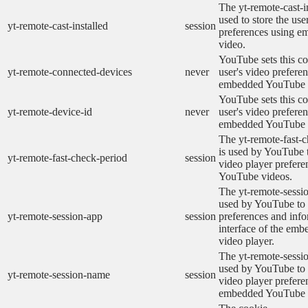
The yt-remote-cast-in
used to store the use
yt-remote-cast-installed
session
preferences using 
video.
YouTube sets this co
yt-remote-connected-devices
never
user's video prefere
embedded YouTube 
YouTube sets this co
yt-remote-device-id
never
user's video prefere
embedded YouTube 
The yt-remote-fast-
is used by YouTube t
yt-remote-fast-check-period
session
video player prefer
YouTube videos.
The yt-remote-sessio
used by YouTube to 
yt-remote-session-app
session
preferences and info
interface of the em
video player.
The yt-remote-sessi
used by YouTube to s
yt-remote-session-name
session
video player prefere
embedded YouTube 