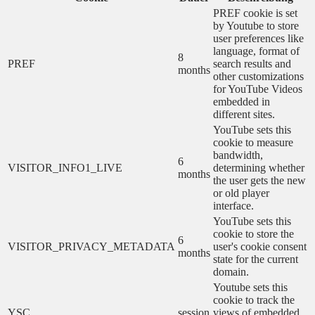
PREF cookie is set
by Youtube to store
user preferences like
language, format of
8
PREF
search results and
months
other customizations
for YouTube Videos
embedded in
different sites.
YouTube sets this
cookie to measure
bandwidth,
6
VISITOR_INFO1_LIVE
determining whether
months
the user gets the new
or old player
interface.
YouTube sets this
cookie to store the
6
VISITOR_PRIVACY_METADATA
user's cookie consent
months
state for the current
domain.
Youtube sets this
cookie to track the
YSC
session
views of embedded