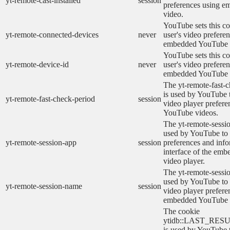
yt-remote-cast-installed
session
preferences using 
video.
YouTube sets this co
yt-remote-connected-devices
never
user's video prefere
embedded YouTube 
YouTube sets this co
yt-remote-device-id
never
user's video prefere
embedded YouTube 
The yt-remote-fast-
is used by YouTube t
yt-remote-fast-check-period
session
video player prefer
YouTube videos.
The yt-remote-sessio
used by YouTube to 
yt-remote-session-app
session
preferences and info
interface of the em
video player.
The yt-remote-sessi
used by YouTube to s
yt-remote-session-name
session
video player prefere
embedded YouTube 
The cookie
ytidb::LAST_RE
is used by YouTube to