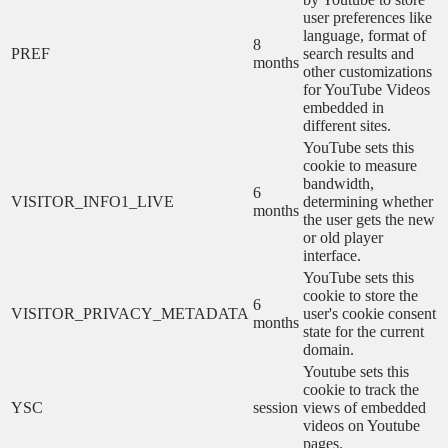
user preferences like
language, format of
8
PREF
search results and
months
other customizations
for YouTube Videos
embedded in
different sites.
YouTube sets this
cookie to measure
bandwidth,
6
VISITOR_INFO1_LIVE
determining whether
months
the user gets the new
or old player
interface.
YouTube sets this
cookie to store the
6
VISITOR_PRIVACY_METADATA
user's cookie consent
months
state for the current
domain.
Youtube sets this
cookie to track the
YSC
session
views of embedded
videos on Youtube
pages.