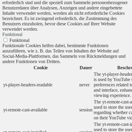
erforderlich sind und die speziell zum Sammeln personenbezogener
Benutzerdaten über Analysen, Anzeigen und andere eingebettete
Inhalte verwendet werden, werden als nicht erforderliche Cookies
bezeichnet. Es ist zwingend erforderlich, die Zustimmung des
Benutzers einzuholen, bevor diese Cookies auf Ihrer Website
verwendet werden.
Funktional
Funktional
Funktionale Cookies helfen dabei, bestimmte Funktionen
auszuführen, wie z. B. das Teilen von Inhalten der Website auf
Social-Media-Plattformen, das Sammeln von Rückmeldungen und
andere Funktionen von Dritten.
Cookie
Dauer
Beschr
The yt-player-heade
is used by YouTube t
yt-player-headers-readable
never
preferences related 
and interface, enhanc
viewing experience.
The yt-remote-cast-a
used to store the use
yt-remote-cast-available
session
regarding whether ca
on their YouTube vid
The yt-remote-cast-in
used to store the use