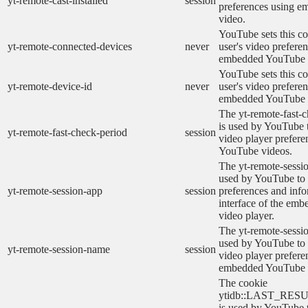
yt-remote-cast-installed
session
preferences using 
video.
YouTube sets this co
yt-remote-connected-devices
never
user's video prefere
embedded YouTube 
YouTube sets this co
yt-remote-device-id
never
user's video prefere
embedded YouTube 
The yt-remote-fast-
is used by YouTube t
yt-remote-fast-check-period
session
video player prefer
YouTube videos.
The yt-remote-sessio
used by YouTube to 
yt-remote-session-app
session
preferences and info
interface of the em
video player.
The yt-remote-sessi
used by YouTube to s
yt-remote-session-name
session
video player prefere
embedded YouTube 
The cookie
ytidb::LAST_RE
is used by YouTube to