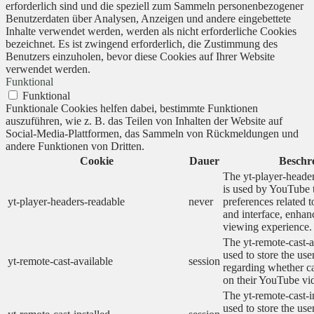
erforderlich sind und die speziell zum Sammeln personenbezogener
Benutzerdaten über Analysen, Anzeigen und andere eingebettete
Inhalte verwendet werden, werden als nicht erforderliche Cookies
bezeichnet. Es ist zwingend erforderlich, die Zustimmung des
Benutzers einzuholen, bevor diese Cookies auf Ihrer Website
verwendet werden.
Funktional
Funktional
Funktionale Cookies helfen dabei, bestimmte Funktionen
auszuführen, wie z. B. das Teilen von Inhalten der Website auf
Social-Media-Plattformen, das Sammeln von Rückmeldungen und
andere Funktionen von Dritten.
Cookie
Dauer
Beschr
The yt-player-heade
is used by YouTube t
yt-player-headers-readable
never
preferences related 
and interface, enhanc
viewing experience.
The yt-remote-cast-a
used to store the use
yt-remote-cast-available
session
regarding whether ca
on their YouTube vid
The yt-remote-cast-in
used to store the use