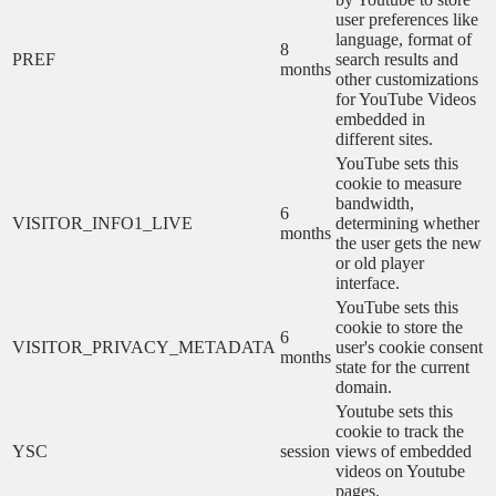
user preferences like
language, format of
8
PREF
search results and
months
other customizations
for YouTube Videos
embedded in
different sites.
YouTube sets this
cookie to measure
bandwidth,
6
VISITOR_INFO1_LIVE
determining whether
months
the user gets the new
or old player
interface.
YouTube sets this
cookie to store the
6
VISITOR_PRIVACY_METADATA
user's cookie consent
months
state for the current
domain.
Youtube sets this
cookie to track the
YSC
session
views of embedded
videos on Youtube
pages.