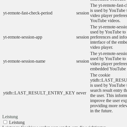
The yt-remote-fast-
is used by YouTube t
yt-remote-fast-check-period
session
video player prefer
YouTube videos.
The yt-remote-sessio
used by YouTube to 
yt-remote-session-app
session
preferences and info
interface of the em
video player.
The yt-remote-sessi
used by YouTube to s
yt-remote-session-name
session
video player prefere
embedded YouTube 
The cookie
ytidb::LAST_RE
is used by YouTube to
search result entry t
ytidb::LAST_RESULT_ENTRY_KEY
never
the user. This inform
improve the user ex
providing more relev
in the future.
Leistung
Leistung