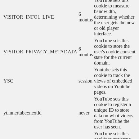
YouTube sets this
cookie to measure
bandwidth,
6
VISITOR_INFO1_LIVE
determining whether
months
the user gets the new
or old player
interface.
YouTube sets this
cookie to store the
6
VISITOR_PRIVACY_METADATA
user's cookie consent
months
state for the current
domain.
Youtube sets this
cookie to track the
YSC
session
views of embedded
videos on Youtube
pages.
YouTube sets this
cookie to register a
unique ID to store
yt.innertube::nextId
never
data on what videos
from YouTube the
user has seen.
YouTube sets this