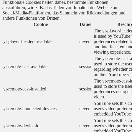
Funktionale Cookies helfen dabei, bestimmte Funktionen
auszuführen, wie z. B. das Teilen von Inhalten der Website auf
Social-Media-Plattformen, das Sammeln von Rückmeldungen und
andere Funktionen von Dritten.
Cookie
Dauer
Beschr
The yt-player-heade
is used by YouTube t
yt-player-headers-readable
never
preferences related 
and interface, enhanc
viewing experience.
The yt-remote-cast-a
used to store the use
yt-remote-cast-available
session
regarding whether ca
on their YouTube vid
The yt-remote-cast-in
used to store the use
yt-remote-cast-installed
session
preferences using 
video.
YouTube sets this co
yt-remote-connected-devices
never
user's video prefere
embedded YouTube 
YouTube sets this co
yt-remote-device-id
never
user's video prefere
embedded YouTube 