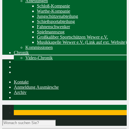
Abteilungen
Schloß-Kompanie
Warthe-Kompanie
Jungschützenabteilung
Schießsportabteilung
Fahnenschwenker
Spielmannszug
Großkaliber Sportschützen Wewer e.V.
Musikkapelle Wewer e.V. (Link auf ext. Website)
Kommissionen
Chronik
Video-Chronik
Kontakt
Anmeldung Ausmärsche
Archiv