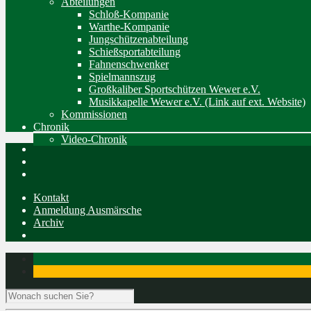
Abteilungen
Schloß-Kompanie
Warthe-Kompanie
Jungschützenabteilung
Schießsportabteilung
Fahnenschwenker
Spielmannszug
Großkaliber Sportschützen Wewer e.V.
Musikkapelle Wewer e.V. (Link auf ext. Website)
Kommissionen
Chronik
Video-Chronik
Kontakt
Anmeldung Ausmärsche
Archiv