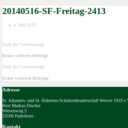
20140516-SF-Freitag-2413
4. Mai 2015
Ende der Fahnenstange
Keine weiteren Beiträge
Ende der Fahnenstange
Keine weiteren Beiträge
Adresse
St. Johannes- und St. Hubertus-Schützenbruderschaft Wewer 1910 e.
Herr Markus Discher
Wiesenweg 3
33106 Paderborn
Kontakt