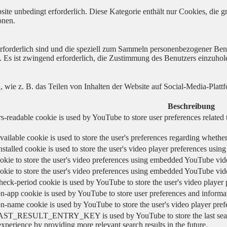
ite unbedingt erforderlich. Diese Kategorie enthält nur Cookies, die
onen.
 erforderlich sind und die speziell zum Sammeln personenbezogener Ben
. Es ist zwingend erforderlich, die Zustimmung des Benutzers einzuhol
n, wie z. B. das Teilen von Inhalten der Website auf Social-Media-P
Beschreibung
s-readable cookie is used by YouTube to store user preferences related 
vailable cookie is used to store the user's preferences regarding whether
nstalled cookie is used to store the user's video player preferences us
okie to store the user's video preferences using embedded YouTube vid
okie to store the user's video preferences using embedded YouTube vid
heck-period cookie is used by YouTube to store the user's video playe
n-app cookie is used by YouTube to store user preferences and informa
on-name cookie is used by YouTube to store the user's video player pr
AST_RESULT_ENTRY_KEY is used by YouTube to store the last search re
experience by providing more relevant search results in the future.