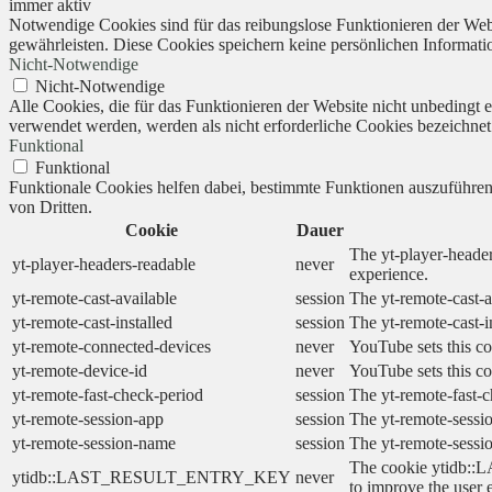
immer aktiv
Notwendige Cookies sind für das reibungslose Funktionieren der Webs
gewährleisten. Diese Cookies speichern keine persönlichen Informati
Nicht-Notwendige
Nicht-Notwendige
Alle Cookies, die für das Funktionieren der Website nicht unbedingt
verwendet werden, werden als nicht erforderliche Cookies bezeichnet
Funktional
Funktional
Funktionale Cookies helfen dabei, bestimmte Funktionen auszuführe
von Dritten.
Cookie
Dauer
The yt-player-header
yt-player-headers-readable
never
experience.
yt-remote-cast-available
session
The yt-remote-cast-a
yt-remote-cast-installed
session
The yt-remote-cast-i
yt-remote-connected-devices
never
YouTube sets this co
yt-remote-device-id
never
YouTube sets this co
yt-remote-fast-check-period
session
The yt-remote-fast-c
yt-remote-session-app
session
The yt-remote-sessio
yt-remote-session-name
session
The yt-remote-sessi
The cookie ytidb::L
ytidb::LAST_RESULT_ENTRY_KEY
never
to improve the user 