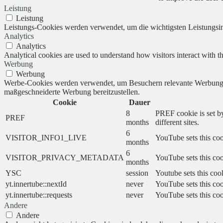
Leistung
Leistung
Leistungs-Cookies werden verwendet, um die wichtigsten Leistungsind
Analytics
Analytics
Analytical cookies are used to understand how visitors interact with th
Werbung
Werbung
Werbe-Cookies werden verwendet, um Besuchern relevante Werbung 
maßgeschneiderte Werbung bereitzustellen.
Cookie
Dauer
8
PREF cookie is set by
PREF
months
different sites.
6
VISITOR_INFO1_LIVE
YouTube sets this coo
months
6
VISITOR_PRIVACY_METADATA
YouTube sets this cook
months
YSC
session
Youtube sets this coo
yt.innertube::nextId
never
YouTube sets this coo
yt.innertube::requests
never
YouTube sets this coo
Andere
Andere