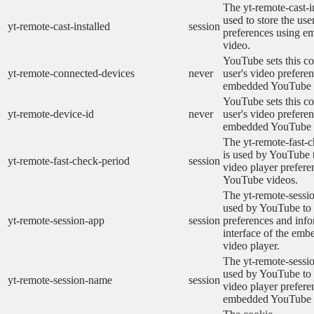
The yt-remote-cast-in
used to store the use
yt-remote-cast-installed
session
preferences using 
video.
YouTube sets this co
yt-remote-connected-devices
never
user's video prefere
embedded YouTube 
YouTube sets this co
yt-remote-device-id
never
user's video prefere
embedded YouTube 
The yt-remote-fast-
is used by YouTube t
yt-remote-fast-check-period
session
video player prefer
YouTube videos.
The yt-remote-sessio
used by YouTube to 
yt-remote-session-app
session
preferences and info
interface of the em
video player.
The yt-remote-sessi
used by YouTube to s
yt-remote-session-name
session
video player prefere
embedded YouTube 