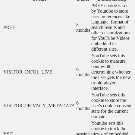
PREF cookie is set
by Youtube to store
user preferences like
language, format of
8
PREF
search results and
months
other customizations
for YouTube Videos
embedded in
different sites.
YouTube sets this
cookie to measure
bandwidth,
6
VISITOR_INFO1_LIVE
determining whether
months
the user gets the new
or old player
interface.
YouTube sets this
cookie to store the
6
VISITOR_PRIVACY_METADATA
user's cookie consent
months
state for the current
domain.
Youtube sets this
cookie to track the
YSC
session
views of embedded