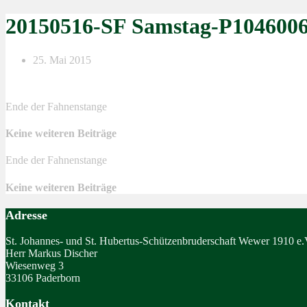
20150516-SF Samstag-P104600
25. Mai 2015
Ende der Fahnenstange
Keine weiteren Beiträge
Ende der Fahnenstange
Keine weiteren Beiträge
Adresse
St. Johannes- und St. Hubertus-Schützenbruderschaft Wewer 1910 e.
Herr Markus Discher
Wiesenweg 3
33106 Paderborn
Kontakt