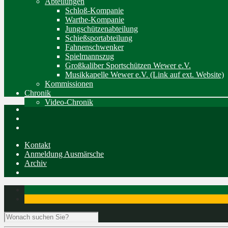
Abteilungen
Schloß-Kompanie
Warthe-Kompanie
Jungschützenabteilung
Schießsportabteilung
Fahnenschwenker
Spielmannszug
Großkaliber Sportschützen Wewer e.V.
Musikkapelle Wewer e.V. (Link auf ext. Website)
Kommissionen
Chronik
Video-Chronik
Kontakt
Anmeldung Ausmärsche
Archiv