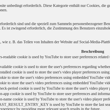
ite unbedingt erforderlich. Diese Kategorie enthält nur Cookies, die
onen.
 erforderlich sind und die speziell zum Sammeln personenbezogener Ben
. Es ist zwingend erforderlich, die Zustimmung des Benutzers einzuhol
n, wie z. B. das Teilen von Inhalten der Website auf Social-Media-P
Beschreibung
s-readable cookie is used by YouTube to store user preferences related 
vailable cookie is used to store the user's preferences regarding whether
nstalled cookie is used to store the user's video player preferences us
okie to store the user's video preferences using embedded YouTube vid
okie to store the user's video preferences using embedded YouTube vid
heck-period cookie is used by YouTube to store the user's video playe
n-app cookie is used by YouTube to store user preferences and informa
on-name cookie is used by YouTube to store the user's video player pr
AST_RESULT_ENTRY_KEY is used by YouTube to store the last search re
experience by providing more relevant search results in the future.