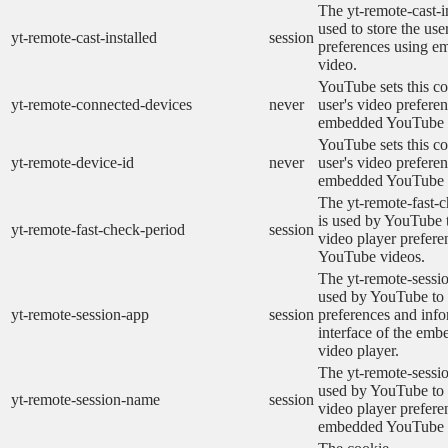
The yt-remote-cast-in
used to store the use
yt-remote-cast-installed
session
preferences using 
video.
YouTube sets this co
yt-remote-connected-devices
never
user's video prefere
embedded YouTube 
YouTube sets this co
yt-remote-device-id
never
user's video prefere
embedded YouTube 
The yt-remote-fast-
is used by YouTube t
yt-remote-fast-check-period
session
video player prefer
YouTube videos.
The yt-remote-sessio
used by YouTube to 
yt-remote-session-app
session
preferences and info
interface of the em
video player.
The yt-remote-sessi
used by YouTube to s
yt-remote-session-name
session
video player prefere
embedded YouTube 