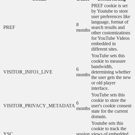
PREF cookie is set
by Youtube to store
user preferences like
language, format of
8
PREF
search results and
months
other customizations
for YouTube Videos
embedded in
different sites.
YouTube sets this
cookie to measure
bandwidth,
6
VISITOR_INFO1_LIVE
determining whether
months
the user gets the new
or old player
interface.
YouTube sets this
cookie to store the
6
VISITOR_PRIVACY_METADATA
user's cookie consent
months
state for the current
domain.
Youtube sets this
cookie to track the
YSC
session
views of embedded