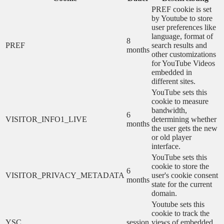
PREF cookie is set
by Youtube to store
user preferences like
language, format of
8
PREF
search results and
months
other customizations
for YouTube Videos
embedded in
different sites.
YouTube sets this
cookie to measure
bandwidth,
6
VISITOR_INFO1_LIVE
determining whether
months
the user gets the new
or old player
interface.
YouTube sets this
cookie to store the
6
VISITOR_PRIVACY_METADATA
user's cookie consent
months
state for the current
domain.
Youtube sets this
cookie to track the
YSC
session
views of embedded