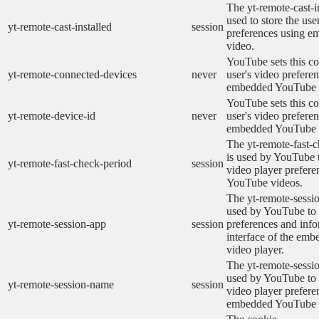
The yt-remote-cast-in
used to store the use
yt-remote-cast-installed
session
preferences using 
video.
YouTube sets this co
yt-remote-connected-devices
never
user's video prefere
embedded YouTube 
YouTube sets this co
yt-remote-device-id
never
user's video prefere
embedded YouTube 
The yt-remote-fast-
is used by YouTube t
yt-remote-fast-check-period
session
video player prefer
YouTube videos.
The yt-remote-sessio
used by YouTube to 
yt-remote-session-app
session
preferences and info
interface of the em
video player.
The yt-remote-sessi
used by YouTube to s
yt-remote-session-name
session
video player prefere
embedded YouTube 