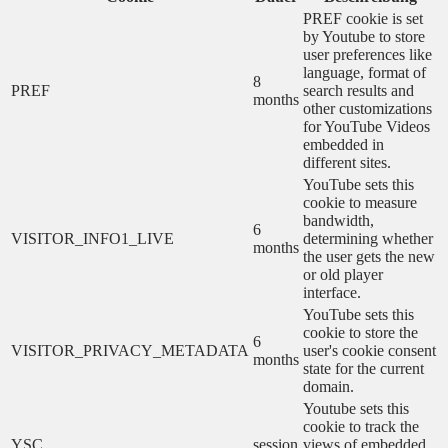
PREF cookie is set
by Youtube to store
user preferences like
language, format of
8
PREF
search results and
months
other customizations
for YouTube Videos
embedded in
different sites.
YouTube sets this
cookie to measure
bandwidth,
6
VISITOR_INFO1_LIVE
determining whether
months
the user gets the new
or old player
interface.
YouTube sets this
cookie to store the
6
VISITOR_PRIVACY_METADATA
user's cookie consent
months
state for the current
domain.
Youtube sets this
cookie to track the
YSC
session
views of embedded