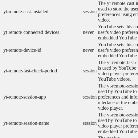
The yt-remote-cast-in
used to store the use
yt-remote-cast-installed
session
preferences using 
video.
YouTube sets this co
yt-remote-connected-devices
never
user's video prefere
embedded YouTube 
YouTube sets this co
yt-remote-device-id
never
user's video prefere
embedded YouTube 
The yt-remote-fast-
is used by YouTube t
yt-remote-fast-check-period
session
video player prefer
YouTube videos.
The yt-remote-sessio
used by YouTube to 
yt-remote-session-app
session
preferences and info
interface of the em
video player.
The yt-remote-sessi
used by YouTube to s
yt-remote-session-name
session
video player prefere
embedded YouTube 