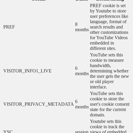
PREF cookie is set
by Youtube to store
user preferences like
language, format of
8
PREF
search results and
months
other customizations
for YouTube Videos
embedded in
different sites.
YouTube sets this
cookie to measure
bandwidth,
6
VISITOR_INFO1_LIVE
determining whether
months
the user gets the new
or old player
interface.
YouTube sets this
cookie to store the
6
VISITOR_PRIVACY_METADATA
user's cookie consent
months
state for the current
domain.
Youtube sets this
cookie to track the
YSC
session
views of embedded