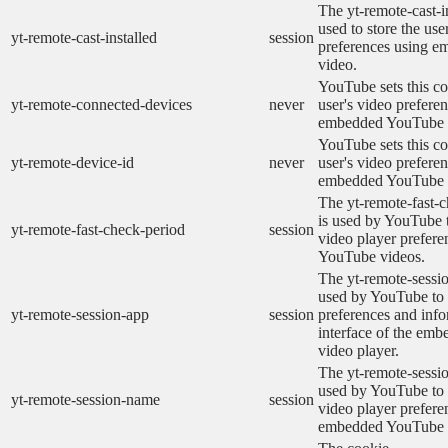
The yt-remote-cast-in
used to store the use
yt-remote-cast-installed
session
preferences using 
video.
YouTube sets this co
yt-remote-connected-devices
never
user's video prefere
embedded YouTube 
YouTube sets this co
yt-remote-device-id
never
user's video prefere
embedded YouTube 
The yt-remote-fast-
is used by YouTube t
yt-remote-fast-check-period
session
video player prefer
YouTube videos.
The yt-remote-sessio
used by YouTube to 
yt-remote-session-app
session
preferences and info
interface of the em
video player.
The yt-remote-sessi
used by YouTube to s
yt-remote-session-name
session
video player prefere
embedded YouTube 