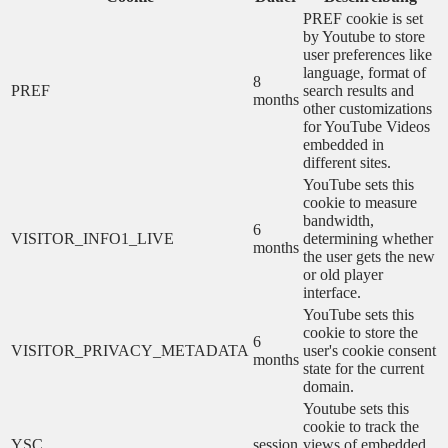
PREF cookie is set
by Youtube to store
user preferences like
language, format of
8
PREF
search results and
months
other customizations
for YouTube Videos
embedded in
different sites.
YouTube sets this
cookie to measure
bandwidth,
6
VISITOR_INFO1_LIVE
determining whether
months
the user gets the new
or old player
interface.
YouTube sets this
cookie to store the
6
VISITOR_PRIVACY_METADATA
user's cookie consent
months
state for the current
domain.
Youtube sets this
cookie to track the
YSC
session
views of embedded