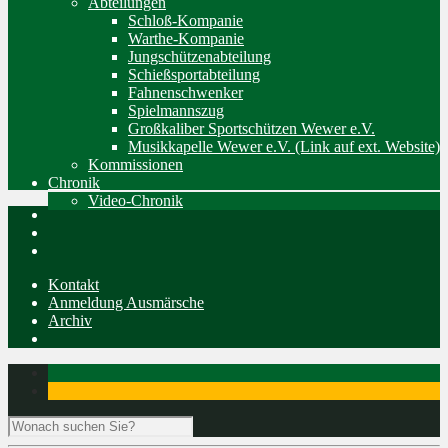
Abteilungen
Schloß-Kompanie
Warthe-Kompanie
Jungschützenabteilung
Schießsportabteilung
Fahnenschwenker
Spielmannszug
Großkaliber Sportschützen Wewer e.V.
Musikkapelle Wewer e.V. (Link auf ext. Website)
Kommissionen
Chronik
Video-Chronik
Kontakt
Anmeldung Ausmärsche
Archiv