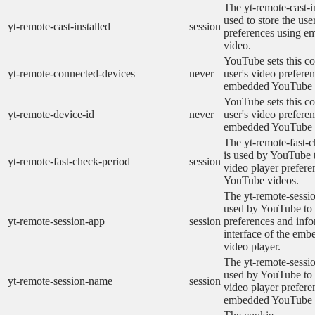
The yt-remote-cast-in
used to store the use
yt-remote-cast-installed
session
preferences using 
video.
YouTube sets this co
yt-remote-connected-devices
never
user's video prefere
embedded YouTube 
YouTube sets this co
yt-remote-device-id
never
user's video prefere
embedded YouTube 
The yt-remote-fast-
is used by YouTube t
yt-remote-fast-check-period
session
video player prefer
YouTube videos.
The yt-remote-sessio
used by YouTube to 
yt-remote-session-app
session
preferences and info
interface of the em
video player.
The yt-remote-sessi
used by YouTube to s
yt-remote-session-name
session
video player prefere
embedded YouTube 