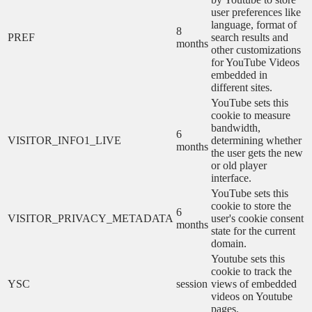
user preferences like
language, format of
8
PREF
search results and
months
other customizations
for YouTube Videos
embedded in
different sites.
YouTube sets this
cookie to measure
bandwidth,
6
VISITOR_INFO1_LIVE
determining whether
months
the user gets the new
or old player
interface.
YouTube sets this
cookie to store the
6
VISITOR_PRIVACY_METADATA
user's cookie consent
months
state for the current
domain.
Youtube sets this
cookie to track the
YSC
session
views of embedded
videos on Youtube
pages.