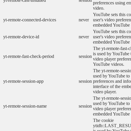
yt-remote-cast-installed
session
preferences using 
video.
YouTube sets this co
yt-remote-connected-devices
never
user's video prefere
embedded YouTube 
YouTube sets this co
yt-remote-device-id
never
user's video prefere
embedded YouTube 
The yt-remote-fast-
is used by YouTube t
yt-remote-fast-check-period
session
video player prefer
YouTube videos.
The yt-remote-sessio
used by YouTube to 
yt-remote-session-app
session
preferences and info
interface of the em
video player.
The yt-remote-sessi
used by YouTube to s
yt-remote-session-name
session
video player prefere
embedded YouTube 
The cookie
ytidb::LAST_RE
is used by YouTube to