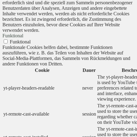
erforderlich sind und die speziell zum Sammeln personenbezogener
Benutzerdaten über Analysen, Anzeigen und andere eingebettete
Inhalte verwendet werden, werden als nicht erforderliche Cookies
bezeichnet. Es ist zwingend erforderlich, die Zustimmung des
Benutzers einzuholen, bevor diese Cookies auf Ihrer Website
verwendet werden.
Funktional
Funktional
Funktionale Cookies helfen dabei, bestimmte Funktionen
auszuführen, wie z. B. das Teilen von Inhalten der Website auf
Social-Media-Plattformen, das Sammeln von Rückmeldungen und
andere Funktionen von Dritten.
Cookie
Dauer
Beschr
The yt-player-heade
is used by YouTube t
yt-player-headers-readable
never
preferences related 
and interface, enhanc
viewing experience.
The yt-remote-cast-a
used to store the use
yt-remote-cast-available
session
regarding whether ca
on their YouTube vid
The yt-remote-cast-in
used to store the use