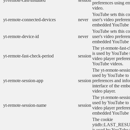
yt-remote-cast-installed
session
preferences using 
video.
YouTube sets this co
yt-remote-connected-devices
never
user's video prefere
embedded YouTube 
YouTube sets this co
yt-remote-device-id
never
user's video prefere
embedded YouTube 
The yt-remote-fast-
is used by YouTube t
yt-remote-fast-check-period
session
video player prefer
YouTube videos.
The yt-remote-sessio
used by YouTube to 
yt-remote-session-app
session
preferences and info
interface of the em
video player.
The yt-remote-sessi
used by YouTube to s
yt-remote-session-name
session
video player prefere
embedded YouTube 
The cookie
ytidb::LAST_RE
is used by YouTube to