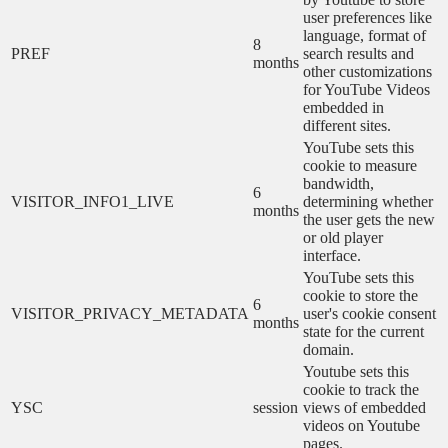
user preferences like
language, format of
8
PREF
search results and
months
other customizations
for YouTube Videos
embedded in
different sites.
YouTube sets this
cookie to measure
bandwidth,
6
VISITOR_INFO1_LIVE
determining whether
months
the user gets the new
or old player
interface.
YouTube sets this
cookie to store the
6
VISITOR_PRIVACY_METADATA
user's cookie consent
months
state for the current
domain.
Youtube sets this
cookie to track the
YSC
session
views of embedded
videos on Youtube
pages.