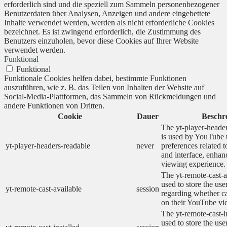
erforderlich sind und die speziell zum Sammeln personenbezogener
Benutzerdaten über Analysen, Anzeigen und andere eingebettete
Inhalte verwendet werden, werden als nicht erforderliche Cookies
bezeichnet. Es ist zwingend erforderlich, die Zustimmung des
Benutzers einzuholen, bevor diese Cookies auf Ihrer Website
verwendet werden.
Funktional
Funktional
Funktionale Cookies helfen dabei, bestimmte Funktionen
auszuführen, wie z. B. das Teilen von Inhalten der Website auf
Social-Media-Plattformen, das Sammeln von Rückmeldungen und
andere Funktionen von Dritten.
Cookie
Dauer
Beschr
The yt-player-heade
is used by YouTube t
yt-player-headers-readable
never
preferences related 
and interface, enhanc
viewing experience.
The yt-remote-cast-a
used to store the use
yt-remote-cast-available
session
regarding whether ca
on their YouTube vid
The yt-remote-cast-in
used to store the use