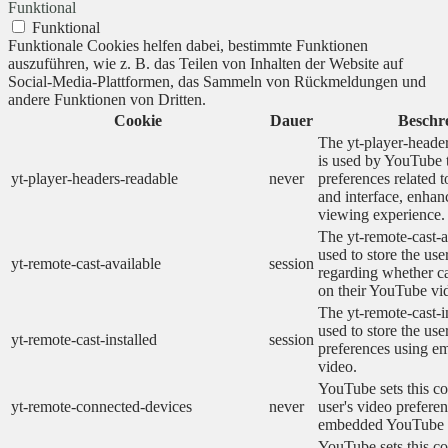
Funktional
Funktional
Funktionale Cookies helfen dabei, bestimmte Funktionen
auszuführen, wie z. B. das Teilen von Inhalten der Website auf
Social-Media-Plattformen, das Sammeln von Rückmeldungen und
andere Funktionen von Dritten.
Cookie
Dauer
Beschr
The yt-player-heade
is used by YouTube t
yt-player-headers-readable
never
preferences related 
and interface, enhanc
viewing experience.
The yt-remote-cast-a
used to store the use
yt-remote-cast-available
session
regarding whether ca
on their YouTube vid
The yt-remote-cast-in
used to store the use
yt-remote-cast-installed
session
preferences using 
video.
YouTube sets this co
yt-remote-connected-devices
never
user's video prefere
embedded YouTube 
YouTube sets this co