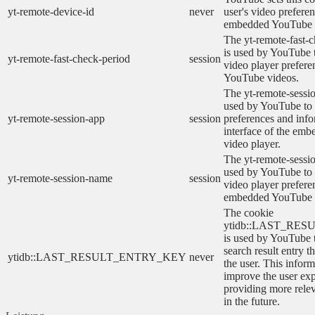
yt-remote-device-id
never
user's video prefere
embedded YouTube 
The yt-remote-fast-
is used by YouTube t
yt-remote-fast-check-period
session
video player prefer
YouTube videos.
The yt-remote-sessio
used by YouTube to 
yt-remote-session-app
session
preferences and info
interface of the em
video player.
The yt-remote-sessi
used by YouTube to s
yt-remote-session-name
session
video player prefere
embedded YouTube 
The cookie
ytidb::LAST_RE
is used by YouTube to
search result entry t
ytidb::LAST_RESULT_ENTRY_KEY
never
the user. This inform
improve the user ex
providing more relev
in the future.