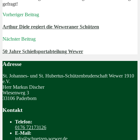
gefragt!
Vorheriger Beitrag
Arthur Diele regiert die Weweraner Schützen
Nächster Beitrag
50 Jahre Schießsportabteilung Wewer
Adresse
St. Johannes- und St. Hubertus-Schützenbruderschaft Wewer 1910
e.V.
Herr Markus Discher
Wiesenweg 3
33106 Paderborn
Kontakt
Telefon:
0176 72173126
E-Mail:
info@schuetzen-wewer.de