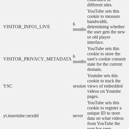
different sites.
YouTube sets this
cookie to measure
bandwidth,
6
VISITOR_INFO1_LIVE
determining whether
months
the user gets the new
or old player
interface.
YouTube sets this
cookie to store the
6
VISITOR_PRIVACY_METADATA
user's cookie consent
months
state for the current
domain.
Youtube sets this
cookie to track the
YSC
session
views of embedded
videos on Youtube
pages.
YouTube sets this
cookie to register a
unique ID to store
yt.innertube::nextId
never
data on what videos
from YouTube the
user has seen.