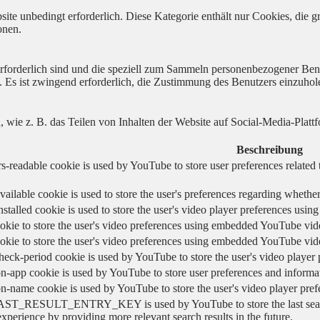
ite unbedingt erforderlich. Diese Kategorie enthält nur Cookies, die
onen.
 erforderlich sind und die speziell zum Sammeln personenbezogener Ben
. Es ist zwingend erforderlich, die Zustimmung des Benutzers einzuhol
n, wie z. B. das Teilen von Inhalten der Website auf Social-Media-P
Beschreibung
s-readable cookie is used by YouTube to store user preferences related 
vailable cookie is used to store the user's preferences regarding whether
nstalled cookie is used to store the user's video player preferences us
okie to store the user's video preferences using embedded YouTube vid
okie to store the user's video preferences using embedded YouTube vid
heck-period cookie is used by YouTube to store the user's video playe
n-app cookie is used by YouTube to store user preferences and informa
on-name cookie is used by YouTube to store the user's video player pr
AST_RESULT_ENTRY_KEY is used by YouTube to store the last search re
experience by providing more relevant search results in the future.