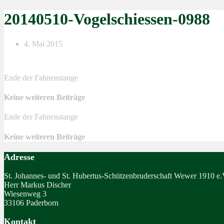
20140510-Vogelschiessen-0988
4. Mai 2015
Ende der Fahnenstange
Keine weiteren Beiträge
Ende der Fahnenstange
Keine weiteren Beiträge
Adresse
St. Johannes- und St. Hubertus-Schützenbruderschaft Wewer 1910 e.
Herr Markus Discher
Wiesenweg 3
33106 Paderborn
Kontakt