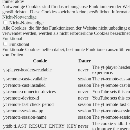
immer aktiv
Notwendige Cookies sind für das reibungslose Funktionieren der Webs
gewährleisten. Diese Cookies speichern keine persönlichen Informati
Nicht-Notwendige
Nicht-Notwendige
Alle Cookies, die für das Funktionieren der Website nicht unbedingt
verwendet werden, werden als nicht erforderliche Cookies bezeichnet
Funktional
Funktional
Funktionale Cookies helfen dabei, bestimmte Funktionen auszuführe
von Dritten.
Cookie
Dauer
The yt-player-header
yt-player-headers-readable
never
experience.
yt-remote-cast-available
session
The yt-remote-cast-a
yt-remote-cast-installed
session
The yt-remote-cast-i
yt-remote-connected-devices
never
YouTube sets this co
yt-remote-device-id
never
YouTube sets this co
yt-remote-fast-check-period
session
The yt-remote-fast-c
yt-remote-session-app
session
The yt-remote-sessio
yt-remote-session-name
session
The yt-remote-sessi
The cookie ytidb::L
ytidb::LAST_RESULT_ENTRY_KEY
never
to improve the user 