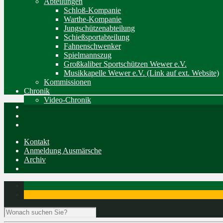
Abteilungen
Schloß-Kompanie
Warthe-Kompanie
Jungschützenabteilung
Schießsportabteilung
Fahnenschwenker
Spielmannszug
Großkaliber Sportschützen Wewer e.V.
Musikkapelle Wewer e.V. (Link auf ext. Website)
Kommissionen
Chronik
Video-Chronik
Kontakt
Anmeldung Ausmärsche
Archiv