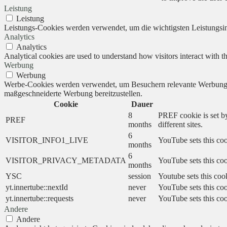
Leistung
Leistung
Leistungs-Cookies werden verwendet, um die wichtigsten Leistungsind
Analytics
Analytics
Analytical cookies are used to understand how visitors interact with th
Werbung
Werbung
Werbe-Cookies werden verwendet, um Besuchern relevante Werbung 
maßgeschneiderte Werbung bereitzustellen.
Cookie
Dauer
8
PREF cookie is set by
PREF
months
different sites.
6
VISITOR_INFO1_LIVE
YouTube sets this coo
months
6
VISITOR_PRIVACY_METADATA
YouTube sets this cook
months
YSC
session
Youtube sets this coo
yt.innertube::nextId
never
YouTube sets this coo
yt.innertube::requests
never
YouTube sets this coo
Andere
Andere