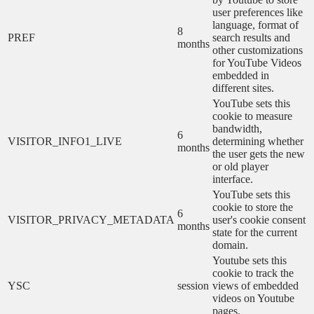
user preferences like
language, format of
8
PREF
search results and
months
other customizations
for YouTube Videos
embedded in
different sites.
YouTube sets this
cookie to measure
bandwidth,
6
VISITOR_INFO1_LIVE
determining whether
months
the user gets the new
or old player
interface.
YouTube sets this
cookie to store the
6
VISITOR_PRIVACY_METADATA
user's cookie consent
months
state for the current
domain.
Youtube sets this
cookie to track the
YSC
session
views of embedded
videos on Youtube
pages.