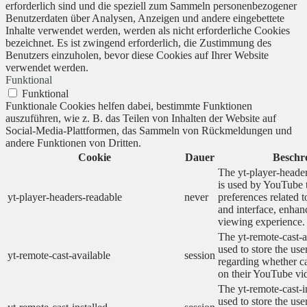
erforderlich sind und die speziell zum Sammeln personenbezogener
Benutzerdaten über Analysen, Anzeigen und andere eingebettete
Inhalte verwendet werden, werden als nicht erforderliche Cookies
bezeichnet. Es ist zwingend erforderlich, die Zustimmung des
Benutzers einzuholen, bevor diese Cookies auf Ihrer Website
verwendet werden.
Funktional
Funktional
Funktionale Cookies helfen dabei, bestimmte Funktionen
auszuführen, wie z. B. das Teilen von Inhalten der Website auf
Social-Media-Plattformen, das Sammeln von Rückmeldungen und
andere Funktionen von Dritten.
Cookie
Dauer
Beschr
The yt-player-heade
is used by YouTube t
yt-player-headers-readable
never
preferences related 
and interface, enhanc
viewing experience.
The yt-remote-cast-a
used to store the use
yt-remote-cast-available
session
regarding whether ca
on their YouTube vid
The yt-remote-cast-in
used to store the use