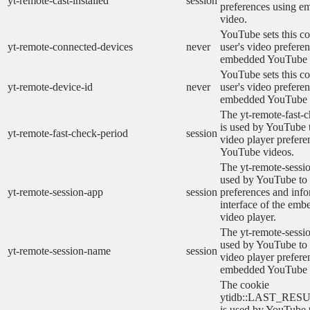
yt-remote-cast-installed
session
preferences using 
video.
YouTube sets this co
yt-remote-connected-devices
never
user's video prefere
embedded YouTube 
YouTube sets this co
yt-remote-device-id
never
user's video prefere
embedded YouTube 
The yt-remote-fast-
is used by YouTube t
yt-remote-fast-check-period
session
video player prefer
YouTube videos.
The yt-remote-sessio
used by YouTube to 
yt-remote-session-app
session
preferences and info
interface of the em
video player.
The yt-remote-sessi
used by YouTube to s
yt-remote-session-name
session
video player prefere
embedded YouTube 
The cookie
ytidb::LAST_RE
is used by YouTube to