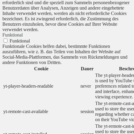
erforderlich sind und die speziell zum Sammeln personenbezogener
Benutzerdaten über Analysen, Anzeigen und andere eingebettete
Inhalte verwendet werden, werden als nicht erforderliche Cookies
bezeichnet. Es ist zwingend erforderlich, die Zustimmung des
Benutzers einzuholen, bevor diese Cookies auf Ihrer Website
verwendet werden.
Funktional
Funktional
Funktionale Cookies helfen dabei, bestimmte Funktionen
auszuführen, wie z. B. das Teilen von Inhalten der Website auf
Social-Media-Plattformen, das Sammeln von Rückmeldungen und
andere Funktionen von Dritten.
Cookie
Dauer
Beschr
The yt-player-heade
is used by YouTube t
yt-player-headers-readable
never
preferences related 
and interface, enhanc
viewing experience.
The yt-remote-cast-a
used to store the use
yt-remote-cast-available
session
regarding whether ca
on their YouTube vid
The yt-remote-cast-in
used to store the use