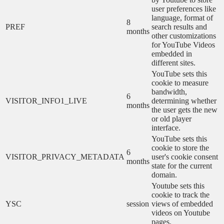
user preferences like
language, format of
8
PREF
search results and
months
other customizations
for YouTube Videos
embedded in
different sites.
YouTube sets this
cookie to measure
bandwidth,
6
VISITOR_INFO1_LIVE
determining whether
months
the user gets the new
or old player
interface.
YouTube sets this
cookie to store the
6
VISITOR_PRIVACY_METADATA
user's cookie consent
months
state for the current
domain.
Youtube sets this
cookie to track the
YSC
session
views of embedded
videos on Youtube
pages.