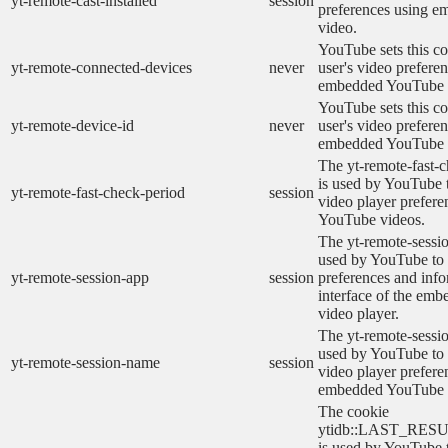
yt-remote-cast-installed
session
preferences using 
video.
YouTube sets this co
yt-remote-connected-devices
never
user's video prefere
embedded YouTube 
YouTube sets this co
yt-remote-device-id
never
user's video prefere
embedded YouTube 
The yt-remote-fast-
is used by YouTube t
yt-remote-fast-check-period
session
video player prefer
YouTube videos.
The yt-remote-sessio
used by YouTube to 
yt-remote-session-app
session
preferences and info
interface of the em
video player.
The yt-remote-sessi
used by YouTube to s
yt-remote-session-name
session
video player prefere
embedded YouTube 
The cookie
ytidb::LAST_RE
is used by YouTube to