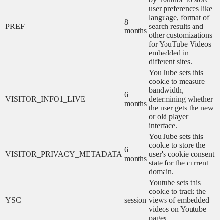
user preferences like
language, format of
8
PREF
search results and
months
other customizations
for YouTube Videos
embedded in
different sites.
YouTube sets this
cookie to measure
bandwidth,
6
VISITOR_INFO1_LIVE
determining whether
months
the user gets the new
or old player
interface.
YouTube sets this
cookie to store the
6
VISITOR_PRIVACY_METADATA
user's cookie consent
months
state for the current
domain.
Youtube sets this
cookie to track the
YSC
session
views of embedded
videos on Youtube
pages.