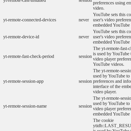
yt-remote-cast-installed
session
preferences using 
video.
YouTube sets this co
yt-remote-connected-devices
never
user's video prefere
embedded YouTube 
YouTube sets this co
yt-remote-device-id
never
user's video prefere
embedded YouTube 
The yt-remote-fast-
is used by YouTube t
yt-remote-fast-check-period
session
video player prefer
YouTube videos.
The yt-remote-sessio
used by YouTube to 
yt-remote-session-app
session
preferences and info
interface of the em
video player.
The yt-remote-sessi
used by YouTube to s
yt-remote-session-name
session
video player prefere
embedded YouTube 
The cookie
ytidb::LAST_RE
is used by YouTube to