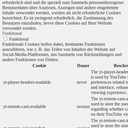
erforderlich sind und die speziell zum Sammeln personenbezogener
Benutzerdaten über Analysen, Anzeigen und andere eingebettete
Inhalte verwendet werden, werden als nicht erforderliche Cookies
bezeichnet. Es ist zwingend erforderlich, die Zustimmung des
Benutzers einzuholen, bevor diese Cookies auf Ihrer Website
verwendet werden.
Funktional
Funktional
Funktionale Cookies helfen dabei, bestimmte Funktionen
auszuführen, wie z. B. das Teilen von Inhalten der Website auf
Social-Media-Plattformen, das Sammeln von Rückmeldungen und
andere Funktionen von Dritten.
Cookie
Dauer
Beschr
The yt-player-heade
is used by YouTube t
yt-player-headers-readable
never
preferences related 
and interface, enhanc
viewing experience.
The yt-remote-cast-a
used to store the use
yt-remote-cast-available
session
regarding whether ca
on their YouTube vid
The yt-remote-cast-in
used to store the use