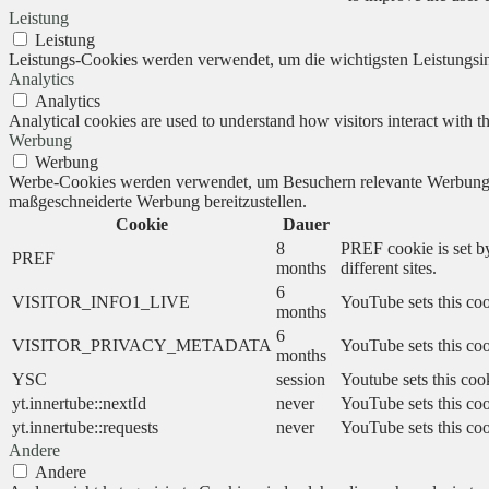
Leistung
Leistung
Leistungs-Cookies werden verwendet, um die wichtigsten Leistungsind
Analytics
Analytics
Analytical cookies are used to understand how visitors interact with th
Werbung
Werbung
Werbe-Cookies werden verwendet, um Besuchern relevante Werbung 
maßgeschneiderte Werbung bereitzustellen.
Cookie
Dauer
8
PREF cookie is set by
PREF
months
different sites.
6
VISITOR_INFO1_LIVE
YouTube sets this coo
months
6
VISITOR_PRIVACY_METADATA
YouTube sets this cook
months
YSC
session
Youtube sets this coo
yt.innertube::nextId
never
YouTube sets this coo
yt.innertube::requests
never
YouTube sets this coo
Andere
Andere