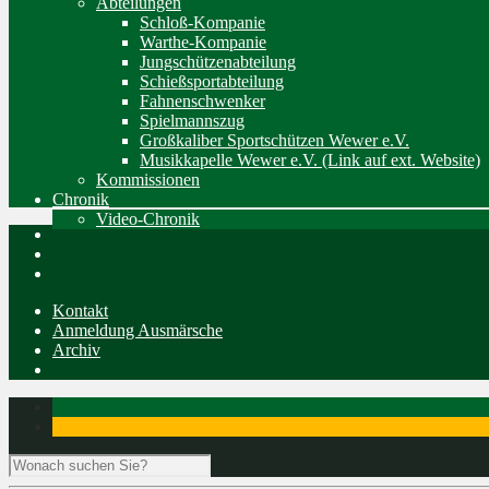
Abteilungen
Schloß-Kompanie
Warthe-Kompanie
Jungschützenabteilung
Schießsportabteilung
Fahnenschwenker
Spielmannszug
Großkaliber Sportschützen Wewer e.V.
Musikkapelle Wewer e.V. (Link auf ext. Website)
Kommissionen
Chronik
Video-Chronik
Kontakt
Anmeldung Ausmärsche
Archiv