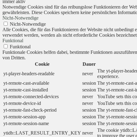
immer aktiv
Notwendige Cookies sind für das reibungslose Funktionieren der Webs
gewährleisten. Diese Cookies speichern keine persönlichen Informati
Nicht-Notwendige
Nicht-Notwendige
Alle Cookies, die für das Funktionieren der Website nicht unbedingt
verwendet werden, werden als nicht erforderliche Cookies bezeichnet
Funktional
Funktional
Funktionale Cookies helfen dabei, bestimmte Funktionen auszuführe
von Dritten.
Cookie
Dauer
The yt-player-header
yt-player-headers-readable
never
experience.
yt-remote-cast-available
session
The yt-remote-cast-a
yt-remote-cast-installed
session
The yt-remote-cast-i
yt-remote-connected-devices
never
YouTube sets this co
yt-remote-device-id
never
YouTube sets this co
yt-remote-fast-check-period
session
The yt-remote-fast-c
yt-remote-session-app
session
The yt-remote-sessio
yt-remote-session-name
session
The yt-remote-sessi
The cookie ytidb::L
ytidb::LAST_RESULT_ENTRY_KEY
never
to improve the user 