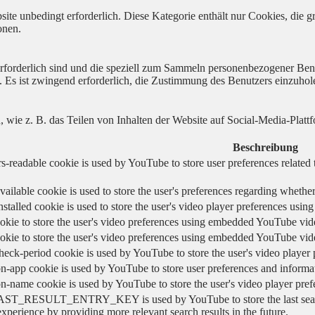
ite unbedingt erforderlich. Diese Kategorie enthält nur Cookies, die
onen.
 erforderlich sind und die speziell zum Sammeln personenbezogener Ben
. Es ist zwingend erforderlich, die Zustimmung des Benutzers einzuhol
n, wie z. B. das Teilen von Inhalten der Website auf Social-Media-P
Beschreibung
s-readable cookie is used by YouTube to store user preferences related 
vailable cookie is used to store the user's preferences regarding whether
nstalled cookie is used to store the user's video player preferences us
okie to store the user's video preferences using embedded YouTube vid
okie to store the user's video preferences using embedded YouTube vid
heck-period cookie is used by YouTube to store the user's video playe
n-app cookie is used by YouTube to store user preferences and informa
on-name cookie is used by YouTube to store the user's video player pr
AST_RESULT_ENTRY_KEY is used by YouTube to store the last search re
experience by providing more relevant search results in the future.