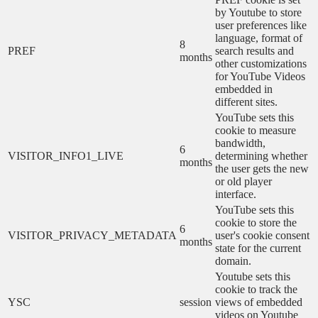
by Youtube to store
user preferences like
language, format of
8
PREF
search results and
months
other customizations
for YouTube Videos
embedded in
different sites.
YouTube sets this
cookie to measure
bandwidth,
6
VISITOR_INFO1_LIVE
determining whether
months
the user gets the new
or old player
interface.
YouTube sets this
cookie to store the
6
VISITOR_PRIVACY_METADATA
user's cookie consent
months
state for the current
domain.
Youtube sets this
cookie to track the
YSC
session
views of embedded
videos on Youtube