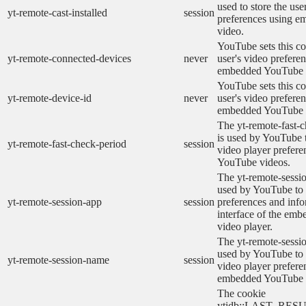
used to store the use
yt-remote-cast-installed
session
preferences using 
video.
YouTube sets this co
yt-remote-connected-devices
never
user's video prefere
embedded YouTube 
YouTube sets this co
yt-remote-device-id
never
user's video prefere
embedded YouTube 
The yt-remote-fast-
is used by YouTube t
yt-remote-fast-check-period
session
video player prefer
YouTube videos.
The yt-remote-sessio
used by YouTube to 
yt-remote-session-app
session
preferences and info
interface of the em
video player.
The yt-remote-sessi
used by YouTube to s
yt-remote-session-name
session
video player prefere
embedded YouTube 
The cookie
ytidb::LAST_RE