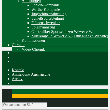
Abteilungen
Schloß-Kompanie
Warthe-Kompanie
Jungschützenabteilung
Schießsportabteilung
Fahnenschwenker
Spielmannszug
Großkaliber Sportschützen Wewer e.V.
Musikkapelle Wewer e.V. (Link auf ext. Website)
Kommissionen
Chronik
Video-Chronik
Kontakt
Anmeldung Ausmärsche
Archiv