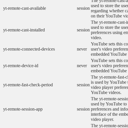
The yt-remote-cast-a
used to store the use
yt-remote-cast-available
session
regarding whether ca
on their YouTube vid
The yt-remote-cast-in
used to store the use
yt-remote-cast-installed
session
preferences using 
video.
YouTube sets this co
yt-remote-connected-devices
never
user's video prefere
embedded YouTube 
YouTube sets this co
yt-remote-device-id
never
user's video prefere
embedded YouTube 
The yt-remote-fast-
is used by YouTube t
yt-remote-fast-check-period
session
video player prefer
YouTube videos.
The yt-remote-sessio
used by YouTube to 
yt-remote-session-app
session
preferences and info
interface of the em
video player.
The yt-remote-sessi